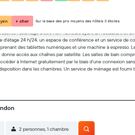
Voir sur la carte
yen
+ cher
Sur la base des prix moyens des hôtels 3 étoiles.
ésente l'avantage d'être non-fumeurs ayant un restaurant et un b
 d'étage 24 h/24, un espace de conférence et un service de conc
ant des tablettes numériques et une machine à espresso. Les li
at donne accès aux chaînes par satellite. Les salles de bain comp
éder à Internet gratuitement par le biais d'une connexion sans f
disposition dans les chambres. Un service de ménage est fourni to
ondon
2 personnes, 1 chambre