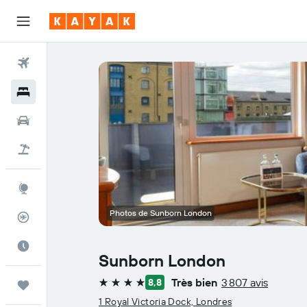
Vols
Hôtels
Voitures
Vol+Hôtel
Explore
Photos de Sunborn London
Suivi des vols
Meilleur moment pour voyager
Sunborn London
Très bien
3 807 avis
8,8
Trips
4 étoiles
1 Royal Victoria Dock, Londres