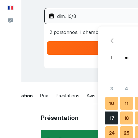
Français
dim. 16/8
Commentaires
2 personnes, 1 chambre
l
m
3
4
Présentation
Prix
Prestations
Avis
Emplacement
10
11
Présentation
17
18
24
25