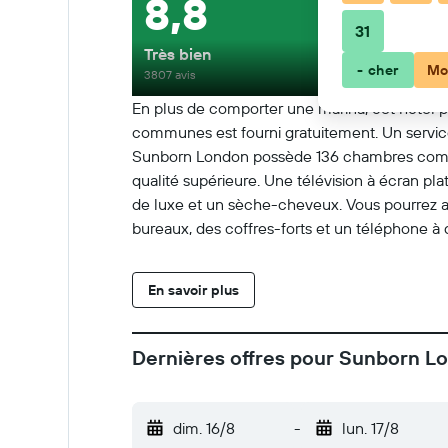
8,8
31
Très bien
- cher
Mo
3807 avis
En plus de comporter une marina, cet hôtel pr
communes est fourni gratuitement. Un service
Sunborn London possède 136 chambres compren
qualité supérieure. Une télévision à écran pl
de luxe et un sèche-cheveux. Vous pourrez acc
bureaux, des coffres-forts et un téléphone à 
En savoir plus
Dernières offres pour Sunborn L
dim. 16/8
-
lun. 17/8