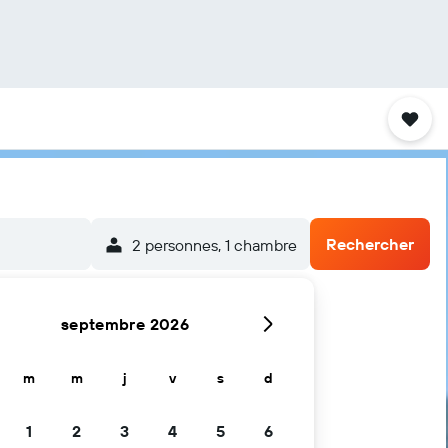
Rechercher
2 personnes, 1 chambre
septembre 2026
m
m
j
v
s
d
1
2
3
4
5
6