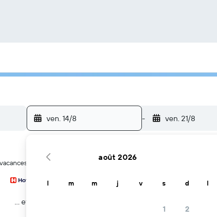
ven. 14/8
-
ven. 21/8
août 2026
e vacances à Lac Majeur
l
m
m
j
v
s
d
l
… et plus
1
2