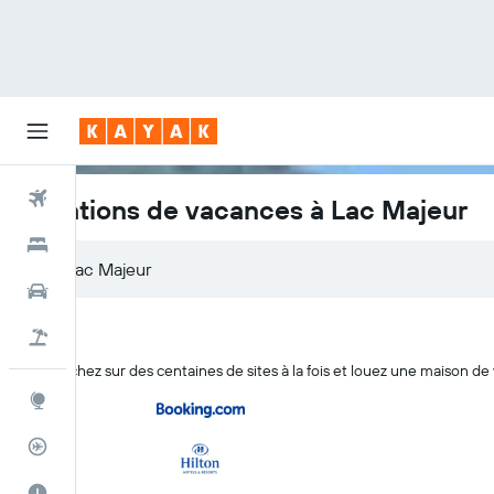
Vols
Locations de vacances à Lac Majeur
Hôtels
Voitures
Vol+Hôtel
Recherchez sur des centaines de sites à la fois et louez une maison d
Explore
Suivi des vols
Meilleur moment pour voyager