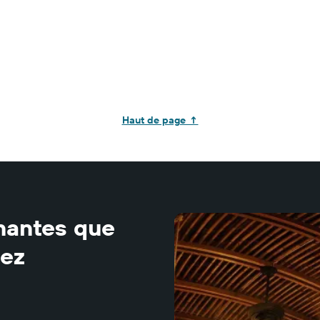
Haut de page ↑
nnantes que
iez
.