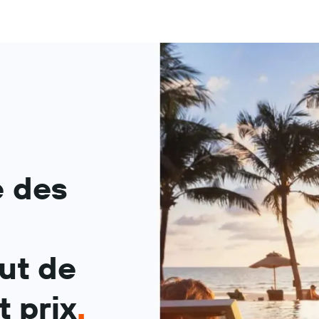
e des
ut de
 prix
.