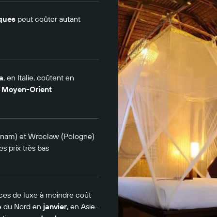
ïques
peut coûter autant
a
, en Italie, coûtent en
u
Moyen-Orient
etnam) et Wroclaw (Pologne)
es prix très bas
ces de luxe à moindre coût
e du Nord en
janvier
, en Asie-