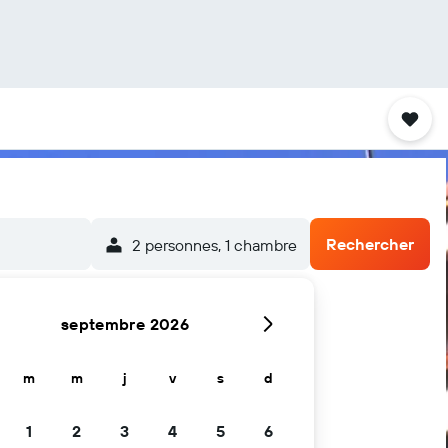
Rechercher
2 personnes, 1 chambre
septembre 2026
m
m
j
v
s
d
1
2
3
4
5
6