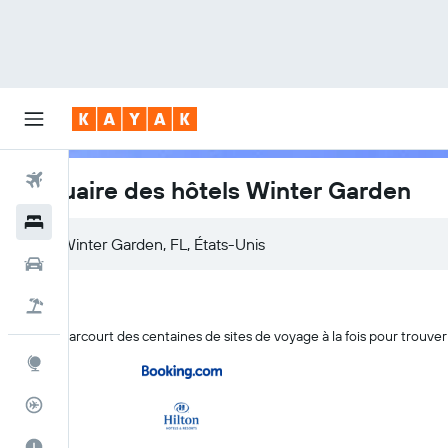
Vols
Annuaire des hôtels Winter Garden
Hôtels
Voitures
Vol+Hôtel
KAYAK parcourt des centaines de sites de voyage à la fois pour trouve
Explore
Suivi des vols
Meilleur moment pour voyager