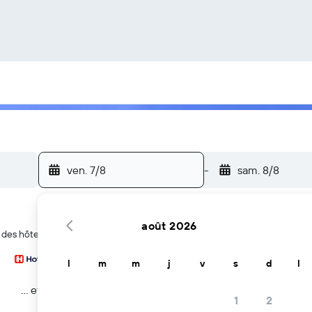
ven. 7/8
-
sam. 8/8
août 2026
r des hôtels à Winter Garden
l
m
m
j
v
s
d
l
… et plus
1
2