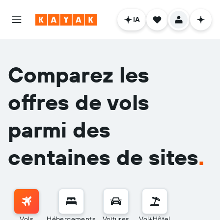
IA
Comparez les
offres de vols
parmi des
centaines de sites
.
Vols
Hébergements
Voitures
Vol+Hôtel