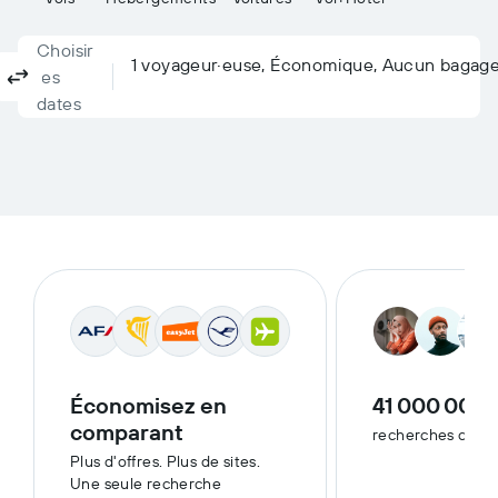
Choisir
Columbus, OH, États-Unis - Aéroport de John Glenn Colu
À…
1 voyageur·euse, Économique, Aucun bagag
Aller-retour
Aller simple
Multidestinations
les
dates
Économisez en
41 000 000
comparant
recherches cett
Plus d'offres. Plus de sites.
Une seule recherche