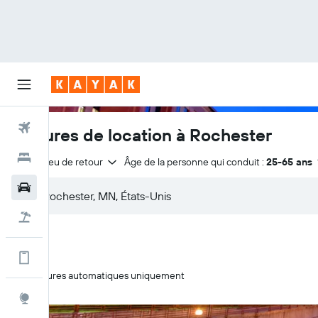
Vols
Voitures de location à Rochester
Hôtels
Même lieu de retour
Âge de la personne qui conduit :
25-65 ans
Voitures
Vol+Hôtel
Encore plus d’options sur l'appli
Voitures automatiques uniquement
Explore