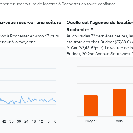
réserver une voiture de location à Rochester en toute confiance.
z-vous réserver une voiture
Quelle est l'agence de locatio
Rochester ?
tion à Rochester environ 67 jours
Au cours des 72 dernières heures, le
férieur à la moyenne.
été trouvées chez Budget (37,68 €/jou
A-Car (62,43 €/jour). La voiture de l
Budget, 20 2nd Avenue Southwest (1,
Bar
Chart
graphic.
chart
with
4
bars.
Le
graphique
ci-
dessous
Budget
Avis
42
36
30
24
18
12
6
0
indique
End
of
les