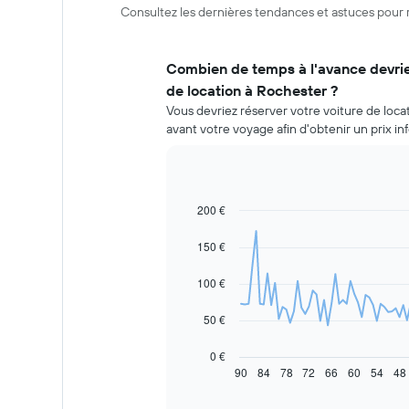
Consultez les dernières tendances et astuces pour 
Combien de temps à l'avance devrie
de location à Rochester ?
Vous devriez réserver votre voiture de loca
avant votre voyage afin d'obtenir un prix in
200 €
Line
Chart
graphic.
chart
with
150 €
91
data
100 €
points.
Le
50 €
graphique
ci-
0 €
dessous
90
84
78
72
66
60
54
48
End
of
indique
interactive
l'évolution
chart