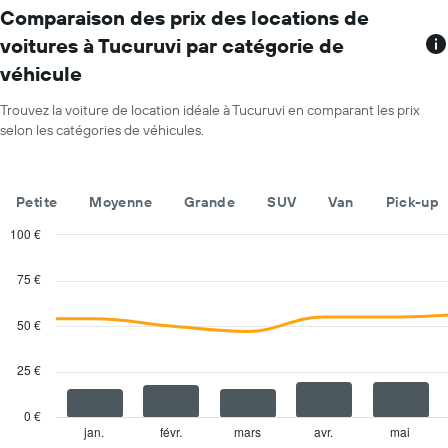
le
Comparaison des prix des locations de
graphique,
voitures à Tucuruvi par catégorie de
1
véhicule
axe
X
indiquent
Trouvez la voiture de location idéale à Tucuruvi en comparant les prix
les
selon les catégories de véhicules.
mois
de
l'année
Petite
Moyenne
Grande
SUV
Van
Pick-up
Sur
le
100 €
graphique,
Combination
Chart
1
graphic.
chart
75 €
axe
with
Y
2
indiquent
data
50 €
series.
le
prix
25 €
The
moyen
chart
d'une
has
voiture
0 €
1
de
jan.
févr.
mars
avr.
mai
End
of