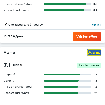
Prise en charge/retour
8.8
Rapport qualité/prix
8.4
Une succursale à Tucuruvi
Tout voir
27 €/jour
dès
Voir les offres
Alamo
7,1
Bien
La mieux notée
Propreté
7.6
Confort
7.3
Prise en charge/retour
7.2
Rapport qualité/prix
7.2