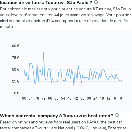
location de voiture à Tucuruvi, São Paulo ?
Pour obtenir le meilleur prix pour louer une voiture à Tucuruvi, São Paulo
vous devriez réserver environ 44 jours avant votre voyage. Vous pourriez
ainsi économiser environ 41 % par rapport à une réservation de dernière
minute.
100 €
Line
Chart
graphic.
chart
with
75 €
91
data
50 €
points.
Le
25 €
graphique
ci-
0 €
dessous
90
84
78
72
66
60
54
48
42
36
30
24
18
12
6
0
End
of
indique
interactive
l'évolution
chart
des
Which car rental company à Tucuruvi is best rated?
prix
Based on ratings and reviews from real users on KAYAK, the best car
d'une
rental companies à Tucuruvi are National (10.0/10, 1 review), Enterprise
voiture