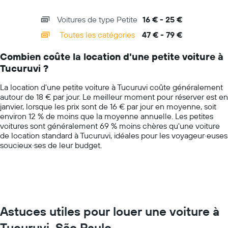
X
location
interactive
axis
pour
chart
Voitures de type Petite
16 € - 25 €
displaying
une
categories.
journée
Toutes les catégories
47 € - 79 €
Range:
14
Combien coûte la location d'une petite voiture à
categories.
Tucuruvi ?
The
chart
La location d'une petite voiture à Tucuruvi coûte généralement
has
autour de 18 € par jour. Le meilleur moment pour réserver est en
1
janvier, lorsque les prix sont de 16 € par jour en moyenne, soit
Y
environ 12 % de moins que la moyenne annuelle. Les petites
axis
voitures sont généralement 69 % moins chères qu'une voiture
displaying
de location standard à Tucuruvi, idéales pour les voyageur·euses
values.
soucieux·ses de leur budget.
Range:
0
to
100.
Astuces utiles pour louer une voiture à
Tucuruvi, São Paulo