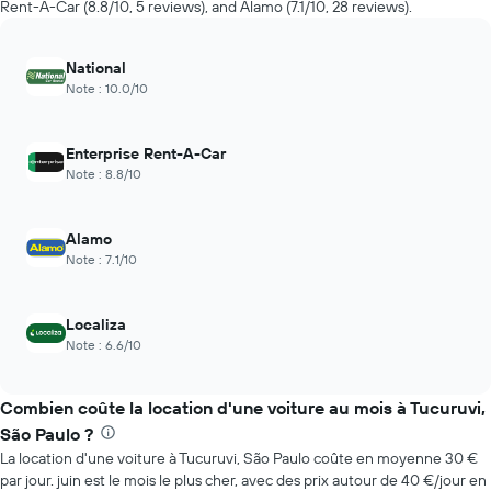
Rent-A-Car (8.8/10, 5 reviews), and Alamo (7.1/10, 28 reviews).
de
location
à
National
l'approche
Note : 10.0/10
de
la
date
Enterprise Rent-A-Car
de
Note : 8.8/10
la
réservation
Sur
Alamo
le
Note : 7.1/10
graphique,
1
axe
Localiza
X
Note : 6.6/10
indiquent
le
nombre
Combien coûte la location d'une voiture au mois à Tucuruvi,
de
jours
São Paulo ?
avant
La location d'une voiture à Tucuruvi, São Paulo coûte en moyenne 30 €
la
par jour. juin est le mois le plus cher, avec des prix autour de 40 €/jour en