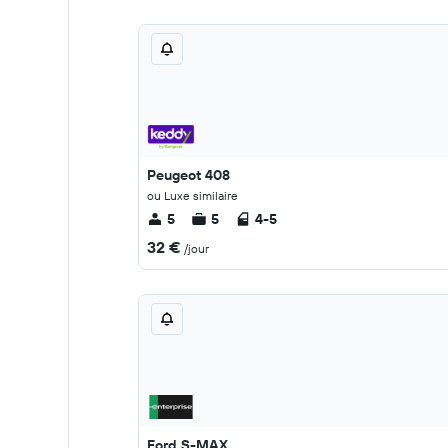
Peugeot 408
ou Luxe similaire
5
5
4-5
32 €
/jour
Ford S-MAX