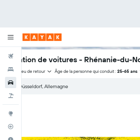
Vols
Location de voitures - Rhénanie-du-N
Hôtels
Même lieu de retour
Âge de la personne qui conduit :
25-65 ans
Voitures
Vol+Hôtel
Explore
Suivi des vols
Meilleur moment pour voyager