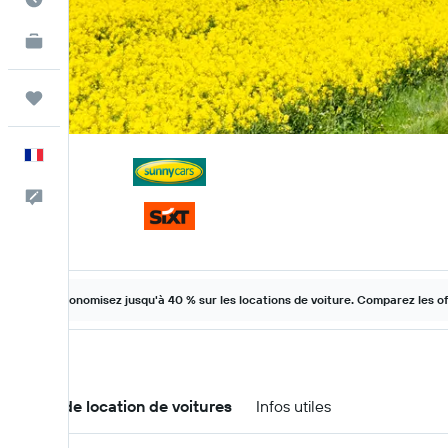
KAYAK Business
NOUVEAU
Trips
Français
Commentaires
Économisez jusqu'à 40 % sur les locations de voiture. Comparez les o
Offres de location de voitures
Infos utiles