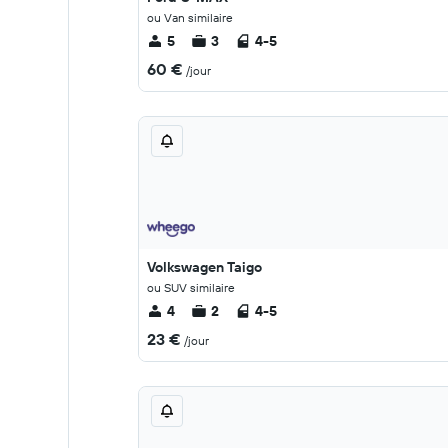
ou Van similaire
5
3
4-5
60 €
/jour
Volkswagen Taigo
ou SUV similaire
4
2
4-5
23 €
/jour