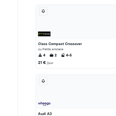
Class Compact Crossover
ou Petite similaire
4
2
4-5
21 €
/jour
Audi A3