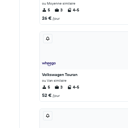
ou Moyenne similaire
5
3
4-5
26 €
/jour
Volkswagen Touran
ou Van similaire
5
3
4-5
52 €
/jour