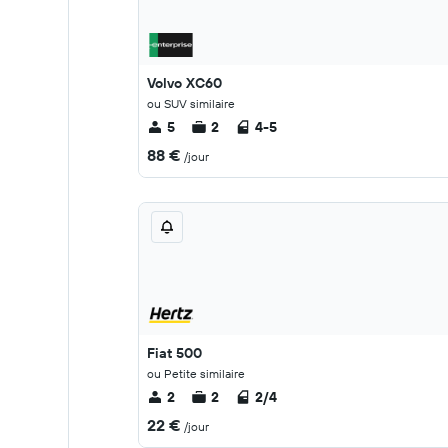
Volvo XC60
ou SUV similaire
5
2
4-5
88 €
/jour
Fiat 500
ou Petite similaire
2
2
2/4
22 €
/jour