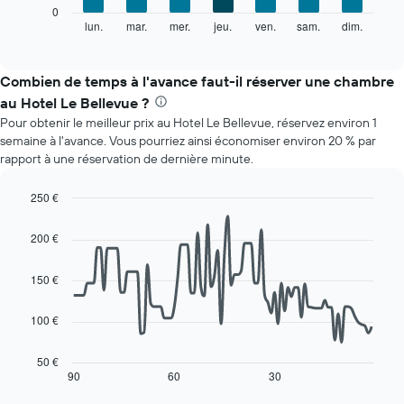
Le
0
graphique
lun.
mar.
mer.
jeu.
ven.
sam.
dim.
End
of
ci-
interactive
dessous
chart
indique
Combien de temps à l'avance faut-il réserver une chambre
le
au Hotel Le Bellevue ?
prix
Pour obtenir le meilleur prix au Hotel Le Bellevue, réservez environ 1
moyen
semaine à l'avance. Vous pourriez ainsi économiser environ 20 % par
d'une
rapport à une réservation de dernière minute.
chambre
par
jour
250 €
Sur
Line
Chart
le
graphic.
chart
200 €
with
graphique,
90
1
data
150 €
axe
points.
X
indiquent
100 €
Le
les
graphique
jours
ci-
50 €
de
dessous
90
60
30
End
la
of
affiche
interactive
semaine