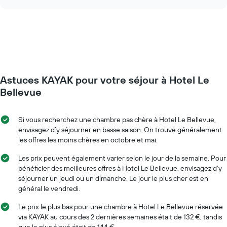
l'évolution
chart
Sur
des
le
prix
graphique,
d'une
1
chambre
axe
à
Y
l'approche
indiquent
de
le
Astuces KAYAK pour votre séjour à Hotel Le
la
prix
date
Bellevue
moyen
du
d'une
séjour
chambre
Sur
Si vous recherchez une chambre pas chère à Hotel Le Bellevue,
le
envisagez d’y séjourner en basse saison. On trouve généralement
graphique,
les offres les moins chères en octobre et mai.
1
axe
Les prix peuvent également varier selon le jour de la semaine. Pour
X
bénéficier des meilleures offres à Hotel Le Bellevue, envisagez d’y
indiquent
séjourner un jeudi ou un dimanche. Le jour le plus cher est en
le
général le vendredi.
nombre
de
Le prix le plus bas pour une chambre à Hotel Le Bellevue réservée
jours
via KAYAK au cours des 2 dernières semaines était de 132 €, tandis
avant