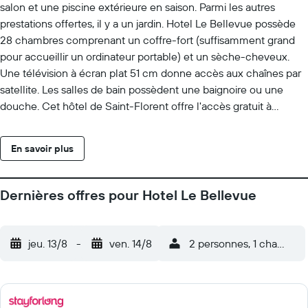
salon et une piscine extérieure en saison. Parmi les autres
prestations offertes, il y a un jardin. Hotel Le Bellevue possède
28 chambres comprenant un coffre-fort (suffisamment grand
pour accueillir un ordinateur portable) et un sèche-cheveux.
Une télévision à écran plat 51 cm donne accès aux chaînes par
satellite. Les salles de bain possèdent une baignoire ou une
douche. Cet hôtel de Saint-Florent offre l'accès gratuit à
Internet sans fil (vitesse: 25 Mbit/s ou plus)Un service de
ménage est fourni tous les jours. Cet hôtel propose une piscine
En savoir plus
extérieure en saison.
Dernières offres pour Hotel Le Bellevue
jeu. 13/8
-
ven. 14/8
2 personnes, 1 chambre