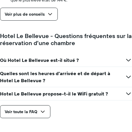
que le plus élevé était de 144 €.
le
séjour
Voir plus de conseils
Sur
le
graphique,
1
Hotel Le Bellevue - Questions fréquentes sur la
axe
réservation d’une chambre
Y
indiquent
le
Où Hotel Le Bellevue est-il situé ?
prix
moyen
d'une
Quelles sont les heures d’arrivée et de départ à
chambre
Hotel Le Bellevue ?
Hotel Le Bellevue propose-t-il le WiFi gratuit ?
Voir toute la FAQ