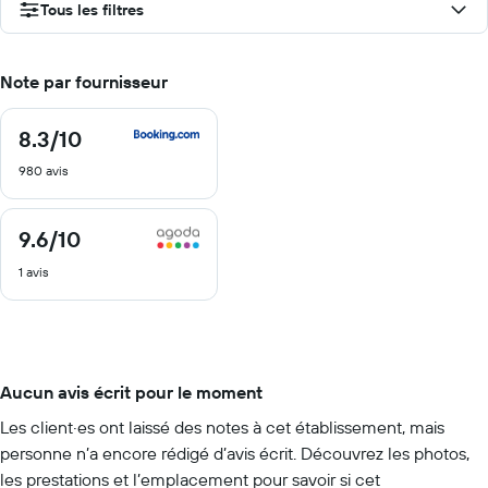
Tous les filtres
Note par fournisseur
8.3
/10
8.3
sur
980 avis
10
9.6
/10
9.6
sur
1 avis
10
Aucun avis écrit pour le moment
Les client·es ont laissé des notes à cet établissement, mais
personne n’a encore rédigé d’avis écrit. Découvrez les photos,
les prestations et l’emplacement pour savoir si cet