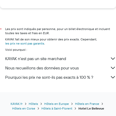
Hôtels à Porto-Vecchio
Hôtels à Bastia
Hôtels à Calvi
Hôtels à Bonifacio
Les prix sont indiqués par personne, pour un billet électronique et incluent
*
toutes les taxes et frais en EUR.
Hôtels à L'Île-Rousse
KAYAK fait de son mieux pour obtenir des prix exacts. Cependant,
les prix ne sont pas garantis
.
Voici pourquoi :
KAYAK n'est pas un site marchand
Nous recueillons des données pour vous
Pourquoi les prix ne sont-ils pas exacts à 100 % ?
KAYAK.fr
Hôtels
Hôtels en Europe
Hôtels en France
Hôtels en Corse
Hôtels à Saint-Florent
Hotel Le Bellevue