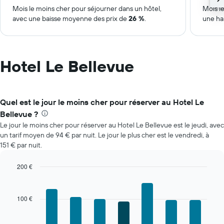
Mois le moins cher pour séjourner dans un hôtel,
Mois le
avec une baisse moyenne des prix de
26 %
.
une ha
Hotel Le Bellevue
Quel est le jour le moins cher pour réserver au Hotel Le
Bellevue ?
Le jour le moins cher pour réserver au Hotel Le Bellevue est le jeudi, avec
un tarif moyen de 94 € par nuit. Le jour le plus cher est le vendredi, à
151 € par nuit.
200 €
Bar
Chart
graphic.
chart
with
100 €
7
bars.