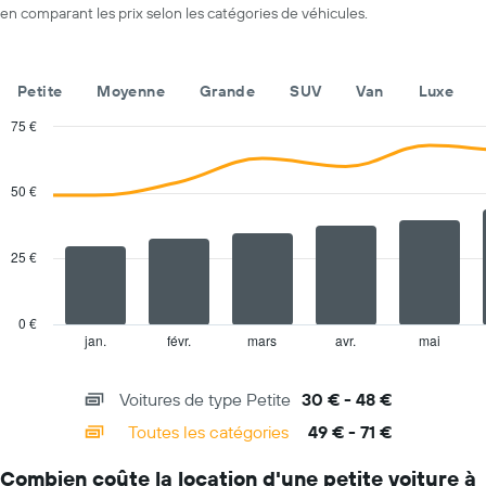
axe
en comparant les prix selon les catégories de véhicules.
X
indiquent
les
Petite
Moyenne
Grande
SUV
Van
Luxe
agences
de
75 €
location
Combination
Chart
de
graphic.
chart
voiture
with
50 €
Sur
2
le
data
series.
graphique,
25 €
1
The
axe
chart
Y
has
indiquent
0 €
1
le
jan.
févr.
mars
avr.
mai
End
of
X
prix
interactive
axis
de
chart
Voitures de type Petite
30 € - 48 €
displaying
location
categories.
de
Toutes les catégories
49 € - 71 €
Range:
voiture
14
le
Combien coûte la location d'une petite voiture à
categories.
plus