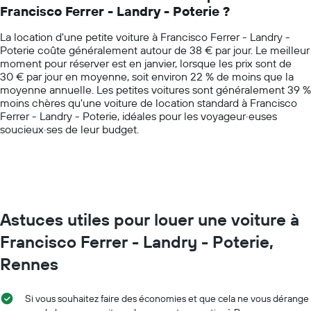
Francisco Ferrer - Landry - Poterie ?
The
bas
chart
par
La location d'une petite voiture à Francisco Ferrer - Landry -
has
agence
Poterie coûte généralement autour de 38 € par jour. Le meilleur
1
moment pour réserver est en janvier, lorsque les prix sont de
Y
30 € par jour en moyenne, soit environ 22 % de moins que la
axis
moyenne annuelle. Les petites voitures sont généralement 39 %
displaying
moins chères qu'une voiture de location standard à Francisco
values.
Ferrer - Landry - Poterie, idéales pour les voyageur·euses
Range:
soucieux·ses de leur budget.
0
to
75.
Astuces utiles pour louer une voiture à
Francisco Ferrer - Landry - Poterie,
Rennes
Si vous souhaitez faire des économies et que cela ne vous dérange