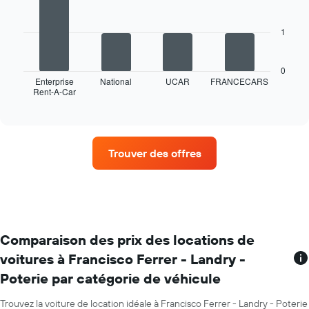
4
bars.
1
Le
graphique
ci-
0
dessous
Enterprise
National
UCAR
FRANCECARS
Rent-A-Car
indique
End
of
les
interactive
quatre
chart
agences
de
Trouver des offres
location
de
voiture
avec
le
plus
de
Comparaison des prix des locations de
succursales
voitures à Francisco Ferrer - Landry -
Sur
Poterie par catégorie de véhicule
le
graphique,
1
Trouvez la voiture de location idéale à Francisco Ferrer - Landry - Poterie