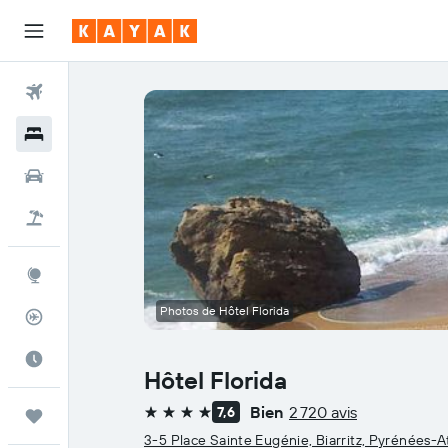
Vols
Hôtels
Voitures
Vol+Hôtel
Explore
Photos de Hôtel Florida
Suivi des vols
Meilleur moment pour voyager
Hôtel Florida
Bien
2 720 avis
7,6
Trips
4 étoiles
3-5 Place Sainte Eugénie, Biarritz, Pyrénées-A