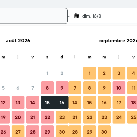
-
dim. 16/8
août 2026
septembre 202
Rechercher
m
j
v
s
d
l
m
m
j
v
1
2
1
2
3
4
5
6
7
8
9
7
8
9
10
11
Total par nuit
12
13
14
15
16
14
15
16
17
18
97 €
19
20
21
22
23
21
22
23
24
25
26
27
28
29
30
28
29
30
98 €