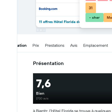
31
- cher
Mo
11 offres Hôtel Florida de plus
Présentation
Prix
Prestations
Avis
Emplacement
Présentation
7,6
Bien
2720 avis
à Biarritz, l'Hôtel Florida se trouve à quelqu