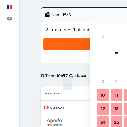
Français
sam. 15/8
Commentaires
2 personnes, 1 chambre
l
m
Offres dès
97 €
/
prix par nuit le moins cher
3
4
Fournisseur
10
11
17
18
24
25