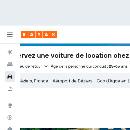
Vols
Réservez une voiture de location che
Hôtels
Même lieu de retour
Âge de la personne qui conduit :
25-65 ans
Voitures
Vol+Hôtel
Explore
Suivi des vols
Meilleur moment pour voyager