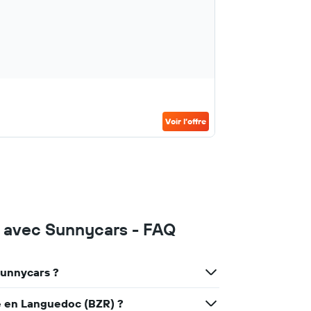
Voir l’offre
c avec Sunnycars - FAQ
Sunnycars ?
e en Languedoc (BZR) ?