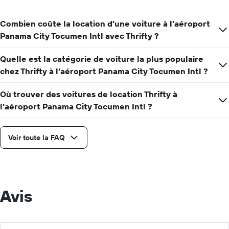
d'une
voiture
Combien coûte la location d’une voiture à l’aéroport
de
Panama City Tocumen Intl avec Thrifty ?
location
pour
une
Quelle est la catégorie de voiture la plus populaire
journée
chez Thrifty à l’aéroport Panama City Tocumen Intl ?
Où trouver des voitures de location Thrifty à
l’aéroport Panama City Tocumen Intl ?
Voir toute la FAQ
Avis