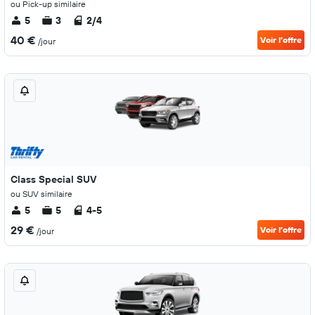
ou Pick-up similaire
5
3
2/4
40 €
Voir l’offre
/jour
Class Special SUV
ou SUV similaire
5
5
4-5
29 €
Voir l’offre
/jour