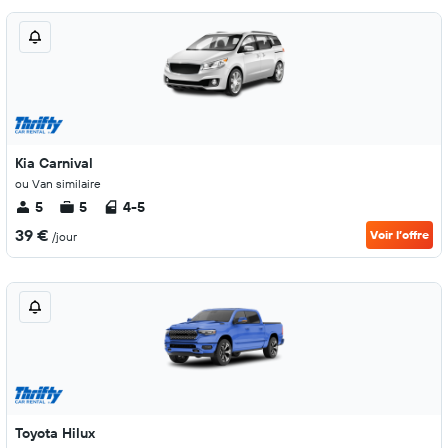
Kia Carnival
ou Van similaire
5
5
4-5
39 €
Voir l’offre
/jour
Toyota Hilux