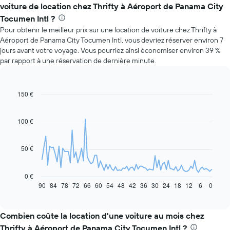
voiture de location chez Thrifty à Aéroport de Panama City
Tocumen Intl ?
Pour obtenir le meilleur prix sur une location de voiture chez Thrifty à
Aéroport de Panama City Tocumen Intl, vous devriez réserver environ 7
jours avant votre voyage. Vous pourriez ainsi économiser environ 39 %
par rapport à une réservation de dernière minute.
150 €
Line
Chart
graphic.
chart
with
91
100 €
data
points.
50 €
Le
graphique
ci-
0 €
dessous
90
84
78
72
66
60
54
48
42
36
30
24
18
12
6
0
End
of
indique
interactive
l'évolution
chart
des
Combien coûte la location d'une voiture au mois chez
prix
Thrifty à Aéroport de Panama City Tocumen Intl ?