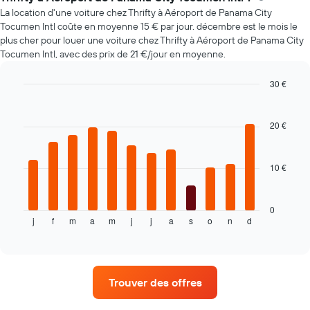
d'une
La location d'une voiture chez Thrifty à Aéroport de Panama City
voiture
Tocumen Intl coûte en moyenne 15 € par jour. décembre est le mois le
de
plus cher pour louer une voiture chez Thrifty à Aéroport de Panama City
location
Tocumen Intl, avec des prix de 21 €/jour en moyenne.
à
l'approche
de
30 €
la
Bar
Chart
date
graphic.
chart
with
de
20 €
12
la
bars.
réservation
Sur
10 €
Le
le
graphique
graphique,
ci-
1
dessous
0
axe
j
f
m
a
m
j
j
a
s
o
n
d
indique
End
X
of
le
indiquent
interactive
prix
chart
le
moyen
nombre
d'une
de
Trouver des offres
voiture
jours
de
avant