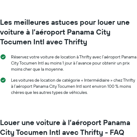
location
la
par
réservation
mois
Sur
Sur
Les meilleures astuces pour louer une
le
le
graphique,
voiture à l’aéroport Panama City
graphique,
1
1
axe
Tocumen Intl avec Thrifty
axe
Y
X
indiquent
indiquent
le
Réservez votre voiture de location à Thrifty avec l’aéroport Panama
les
prix
City Tocumen Intl au moins 1 jour à l’avance pour obtenir un prix
mois
moyen
moins cher que la moyenne.
de
d'une
l'année
voiture
Les voitures de location de catégorie « Intermédiaire » chez Thrifty
Sur
de
à l’aéroport Panama City Tocumen Intl sont environ 100 % moins
le
location
chères que les autres types de véhicules.
graphique,
1
axe
Y
indiquent
Louer une voiture à l’aéroport Panama
le
prix
City Tocumen Intl avec Thrifty - FAQ
moyen