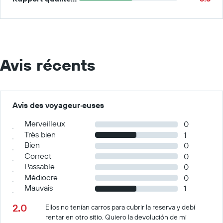
Avis récents
Avis des voyageur·euses
Merveilleux
0
Très bien
1
Bien
0
Correct
0
Passable
0
Médiocre
0
Mauvais
1
2.0
Ellos no tenían carros para cubrir la reserva y debí
rentar en otro sitio. Quiero la devolución de mi