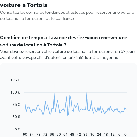
voiture à Tortola
Consultez les dernières tendances et astuces pour réserver une voiture
de location à Tortola en toute confiance.
Combien de temps à l'avance devriez-vous réserver une
voiture de location à Tortola ?
Vous devriez réserver votre voiture de location à Tortola environ 52 jours
avant votre voyage afin d'obtenir un prix inférieur à la moyenne.
125 €
Line
Chart
graphic.
chart
with
100 €
91
data
75 €
points.
Le
50 €
graphique
ci-
25 €
dessous
90
84
78
72
66
60
54
48
42
36
30
24
18
12
6
0
End