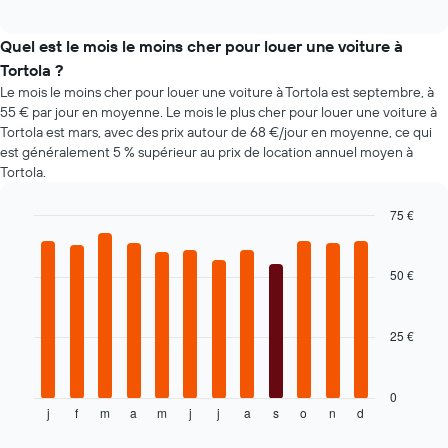
des
interactive
nombre
types
chart
de
de
Quel est le mois le moins cher pour louer une voiture à
jours
voiture
Tortola ?
avant
les
la
Le mois le moins cher pour louer une voiture à Tortola est septembre, à
plus
réservation
55 € par jour en moyenne. Le mois le plus cher pour louer une voiture à
populaires
Sur
Tortola est mars, avec des prix autour de 68 €/jour en moyenne, ce qui
le
est généralement 5 % supérieur au prix de location annuel moyen à
graphique,
Tortola.
1
axe
75 €
Y
Bar
Chart
indiquent
graphic.
chart
le
with
50 €
prix
12
moyen
bars.
d'une
25 €
voiture
Le
de
graphique
location
ci-
dessous
0
j
f
m
a
m
j
j
a
s
o
n
d
indique
End
of
le
interactive