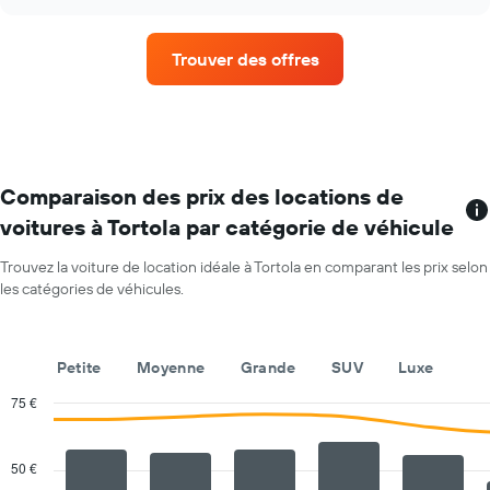
prix
chart
moyen
d'une
Trouver des offres
voiture
de
location
par
mois
Sur
le
Comparaison des prix des locations de
graphique,
voitures à Tortola par catégorie de véhicule
1
axe
Trouvez la voiture de location idéale à Tortola en comparant les prix selon
X
les catégories de véhicules.
indiquent
les
mois
de
Petite
Moyenne
Grande
SUV
Luxe
l'année
Sur
75 €
le
Combination
Chart
graphique,
graphic.
chart
with
1
50 €
2
axe