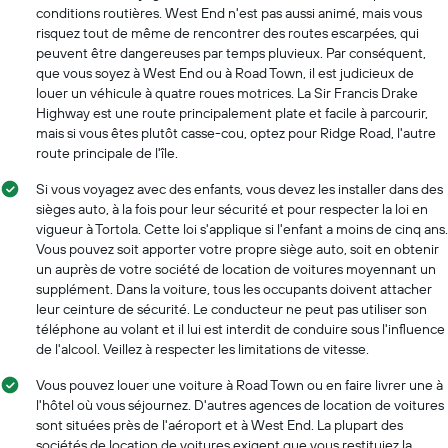
conditions routières. West End n'est pas aussi animé, mais vous
risquez tout de même de rencontrer des routes escarpées, qui
peuvent être dangereuses par temps pluvieux. Par conséquent,
que vous soyez à West End ou à Road Town, il est judicieux de
louer un véhicule à quatre roues motrices. La Sir Francis Drake
Highway est une route principalement plate et facile à parcourir,
mais si vous êtes plutôt casse-cou, optez pour Ridge Road, l'autre
route principale de l'île.
Si vous voyagez avec des enfants, vous devez les installer dans des
sièges auto, à la fois pour leur sécurité et pour respecter la loi en
vigueur à Tortola. Cette loi s'applique si l'enfant a moins de cinq ans.
Vous pouvez soit apporter votre propre siège auto, soit en obtenir
un auprès de votre société de location de voitures moyennant un
supplément. Dans la voiture, tous les occupants doivent attacher
leur ceinture de sécurité. Le conducteur ne peut pas utiliser son
téléphone au volant et il lui est interdit de conduire sous l'influence
de l'alcool. Veillez à respecter les limitations de vitesse.
Vous pouvez louer une voiture à Road Town ou en faire livrer une à
l'hôtel où vous séjournez. D'autres agences de location de voitures
sont situées près de l'aéroport et à West End. La plupart des
sociétés de location de voitures exigent que vous restituiez la