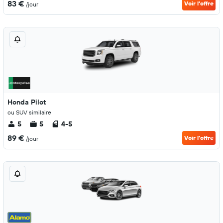
83 €
Voir l’offre
/jour
Honda Pilot
ou SUV similaire
5
5
4-5
89 €
Voir l’offre
/jour