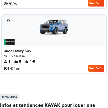
86 €
Voir l’offre
/jour
Class Luxury SUV
ou SUV similaire
5
5
4-5
101 €
Voir l’offre
/jour
Infos utiles
Infos et tendances KAYAK pour louer une