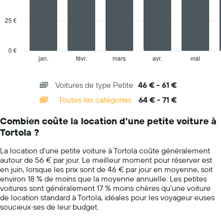
data
Y
series.
indiquent
25 €
le
The
prix
chart
moyen
has
0 €
d'une
1
jan.
févr.
mars
avr.
mai
End
voiture
of
X
de
interactive
axis
chart
location
Voitures de type Petite
46 € - 61 €
displaying
pour
categories.
Toutes les catégories
64 € - 71 €
une
Range:
journée
14
Combien coûte la location d'une petite voiture à
categories.
Tortola ?
The
chart
La location d'une petite voiture à Tortola coûte généralement
has
autour de 56 € par jour. Le meilleur moment pour réserver est
1
en juin, lorsque les prix sont de 46 € par jour en moyenne, soit
Y
environ 18 % de moins que la moyenne annuelle. Les petites
axis
voitures sont généralement 17 % moins chères qu'une voiture
displaying
de location standard à Tortola, idéales pour les voyageur·euses
values.
soucieux·ses de leur budget.
Range:
0