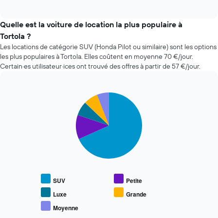
of
indique
interactive
l'évolution
chart
des
Quelle est la voiture de location la plus populaire à
prix
Tortola ?
d'une
Les locations de catégorie SUV (Honda Pilot ou similaire) sont les options
voiture
les plus populaires à Tortola. Elles coûtent en moyenne 70 €/jour.
de
Certain·es utilisateur·ices ont trouvé des offres à partir de 57 €/jour.
location
à
l'approche
de
Pie
Chart
la
graphic.
chart
with
date
5
de
slices.
la
réservation
Le
Sur
graphique
le
ci-
graphique,
dessous
1
SUV
Petite
indique
axe
le
Luxe
Grande
X
prix
indiquent
Moyenne
End
moyen
le
of