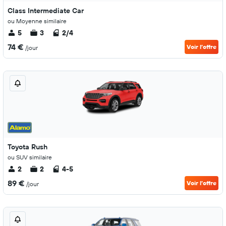
Class Intermediate Car
ou Moyenne similaire
5
3
2/4
74 €
Voir l’offre
/jour
Toyota Rush
ou SUV similaire
2
2
4-5
89 €
Voir l’offre
/jour