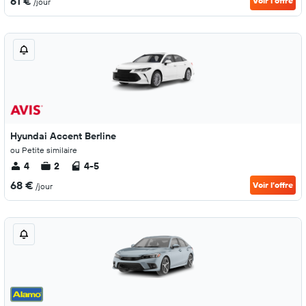
61 €
Voir l’offre
/jour
Hyundai Accent Berline
ou Petite similaire
4
2
4-5
68 €
Voir l’offre
/jour