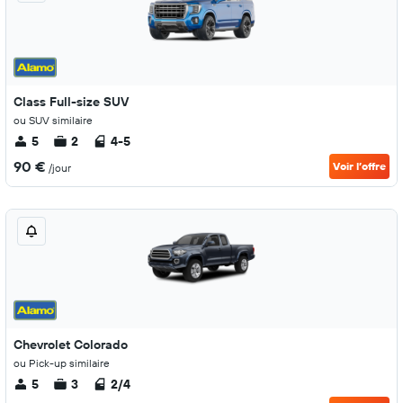
Class Full-size SUV
ou SUV similaire
5
2
4-5
90 €
Voir l’offre
/jour
Chevrolet Colorado
ou Pick-up similaire
5
3
2/4