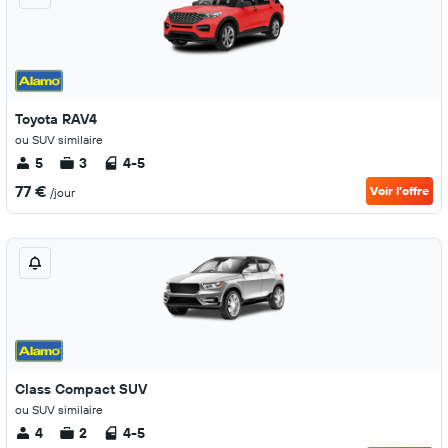
Toyota RAV4
ou SUV similaire
5
3
4-5
77 €
Voir l’offre
/jour
Class Compact SUV
ou SUV similaire
4
2
4-5