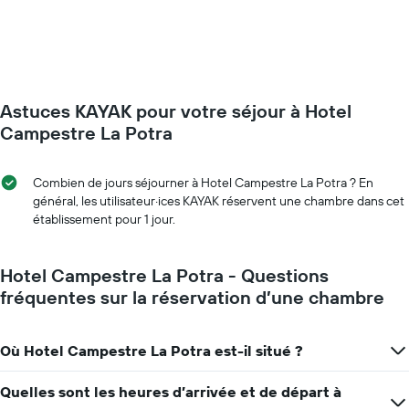
le
prix
moyen
d'une
chambre
par
Astuces KAYAK pour votre séjour à Hotel
jour
Sur
Campestre La Potra
le
graphique,
1
Combien de jours séjourner à Hotel Campestre La Potra ? En
axe
général, les utilisateur·ices KAYAK réservent une chambre dans cet
X
établissement pour 1 jour.
indiquent
les
jours
Hotel Campestre La Potra - Questions
de
fréquentes sur la réservation d’une chambre
la
semaine
Sur
Où Hotel Campestre La Potra est-il situé ?
le
graphique,
1
Quelles sont les heures d’arrivée et de départ à
axe