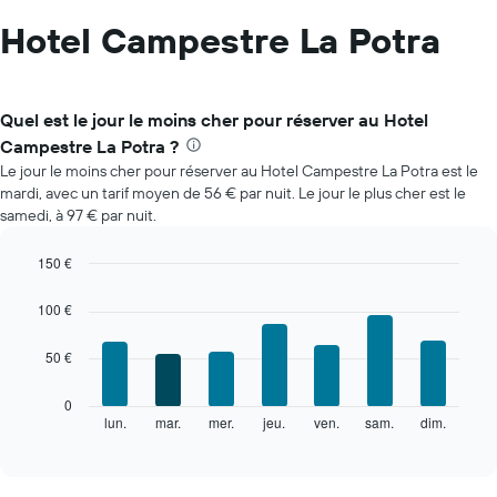
Hotel Campestre La Potra
Quel est le jour le moins cher pour réserver au Hotel
Campestre La Potra ?
Le jour le moins cher pour réserver au Hotel Campestre La Potra est le
mardi, avec un tarif moyen de 56 € par nuit. Le jour le plus cher est le
samedi, à 97 € par nuit.
150 €
Bar
Chart
graphic.
chart
100 €
with
7
50 €
bars.
Le
0
graphique
lun.
mar.
mer.
jeu.
ven.
sam.
dim.
End
of
ci-
interactive
dessous
chart
indique