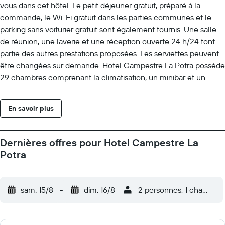
vous dans cet hôtel. Le petit déjeuner gratuit, préparé à la
commande, le Wi-Fi gratuit dans les parties communes et le
parking sans voiturier gratuit sont également fournis. Une salle
de réunion, une laverie et une réception ouverte 24 h/24 font
partie des autres prestations proposées. Les serviettes peuvent
être changées sur demande. Hotel Campestre La Potra possède
29 chambres comprenant la climatisation, un minibar et un
coffre-fort (suffisamment grand pour accueillir un ordinateur
portable). Une télévision à écran plat 42 pouces donne accès
En savoir plus
aux chaînes par satellite. Les salles de bain comprennent une
douche avec un pommeau de douche à « effet pluie ». Les
clients peuvent surfer sur le Web grâce à l'accès gratuit à
Dernières offres pour Hotel Campestre La
Internet sans fil (vitesse: 50 Mbit/s ou plus).Des bureaux et un
Potra
téléphone sont également disponibles. Le remplacement des
serviettes et le remplacement des draps sont disponibles sur
demande. Un service de ménage est fourni tous les jours.
sam. 15/8
-
dim. 16/8
2 personnes, 1 chambre
L'hébergement est doté de 2 piscines extérieures. Les activités
de loisir répertoriées ci-dessous sont accessibles directement
sur place ou à proximité. Ces activités peuvent faire l'objet de