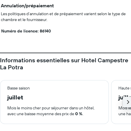
Annulation/prépaiement
Les politiques d’annulation et de prépaiement varient selon le type de
chambre et le fournisseur.
Numéro de licence: 86140
Informations essentielles sur Hotel Campestre
La Potra
Basse saison
Haute 
juillet
juill
Mois le moins cher pour séjourner dans un hôtel,
Mois le
avec une baisse moyenne des prix de
0 %
.
une ha