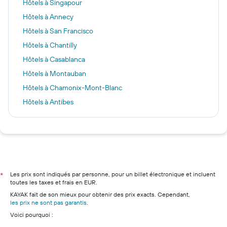
Hôtels à Singapour
Hôtels à Annecy
Hôtels à San Francisco
Hôtels à Chantilly
Hôtels à Casablanca
Hôtels à Montauban
Hôtels à Chamonix-Mont-Blanc
Hôtels à Antibes
Hôtels à Boulogne-sur-Mer
Hôtels à Londres
Hôtels à Nice
Hôtels à Lyon
Hôtels à Deauville
Les prix sont indiqués par personne, pour un billet électronique et incluent
*
toutes les taxes et frais en EUR.
Hôtels à Bordeaux
KAYAK fait de son mieux pour obtenir des prix exacts. Cependant,
Hôtels à Cannes
les prix ne sont pas garantis
.
Voici pourquoi :
Hôtels à Ajaccio