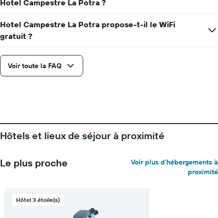
Hotel Campestre La Potra ?
Y
indiquent
Hotel Campestre La Potra propose-t-il le WiFi
le
prix
gratuit ?
moyen
d'une
chambre
Voir toute la FAQ
Hôtels et lieux de séjour à proximité
Le plus proche
Voir plus d'hébergements à
proximité
Hôtel 3 étoile(s)