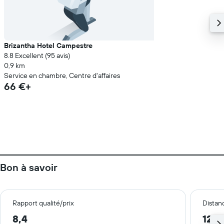
Brizantha Hotel Campestre
8.8 Excellent (95 avis)
0,9 km
Service en chambre, Centre d'affaires
66 €+
Bon à savoir
Rapport qualité/prix
Distanc
8,4
12,8