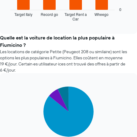
graphique
1
ci-
0
axe
dessous
Target Italy
Record go
Target Rent a
Wheego
X
Car
indique
End
indiquent
of
les
le
interactive
quatre
chart
nombre
agences
Quelle est la voiture de location la plus populaire à
de
de
jours
Fiumicino ?
location
avant
Les locations de catégorie Petite (Peugeot 208 ou similaire) sont les
de
la
options les plus populaires à Fiumicino. Elles coûtent en moyenne
voiture
réservation
19 €/jour. Certain·es utilisateur·ices ont trouvé des offres à partir de
les
Sur
6 €/jour.
moins
le
chères
graphique,
au
1
cours
Pie
Chart
axe
graphic.
chart
des
Y
with
dernières
indiquent
3
72
le
slices.
heures
prix
Sur
moyen
Le
le
d'une
graphique
graphique,
voiture
ci-
1