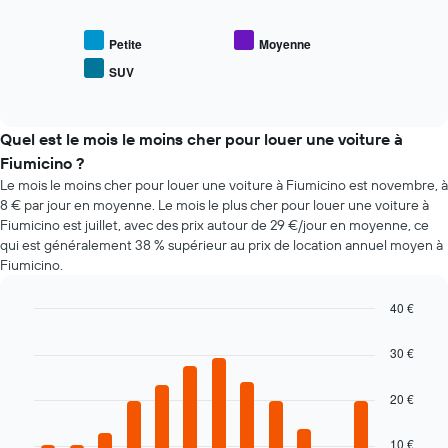
de
dessous
axe
location
indique
X
le
Petite
Moyenne
indiquent
prix
les
SUV
End
moyen
4
of
des
interactive
agences
types
chart
de
de
Quel est le mois le moins cher pour louer une voiture à
location
voiture
Fiumicino ?
de
les
Le mois le moins cher pour louer une voiture à Fiumicino est novembre, à
voiture
plus
les
8 € par jour en moyenne. Le mois le plus cher pour louer une voiture à
populaires
moins
Fiumicino est juillet, avec des prix autour de 29 €/jour en moyenne, ce
chères
qui est généralement 38 % supérieur au prix de location annuel moyen à
Sur
Fiumicino.
le
graphique,
40 €
1
Bar
Chart
axe
graphic.
chart
30 €
Y
with
indiquent
12
bars.
le
20 €
prix
Le
de
10 €