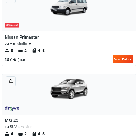
Nissan Primastar
ou Van similaire
5
2
4-5
127 €
Voir l’offre
/jour
MG ZS
ou SUV similaire
4
2
4-5