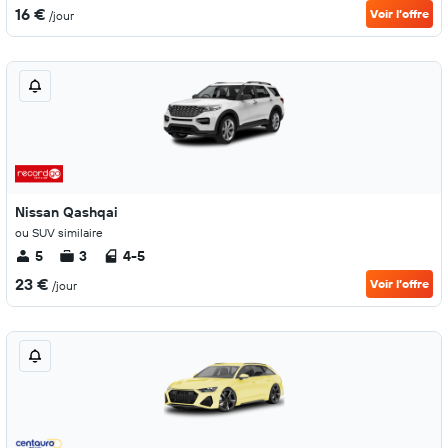
16 €
Voir l’offre
/jour
Nissan Qashqai
ou SUV similaire
5
3
4-5
23 €
Voir l’offre
/jour