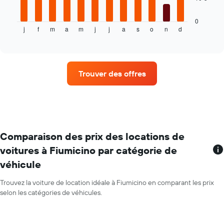
graphique
location
ci-
de
dessous
voiture
0
j
f
m
a
m
j
j
a
s
o
n
d
indique
End
le
of
le
plus
interactive
prix
bas
chart
moyen
par
d'une
agence
Trouver des offres
voiture
de
location
par
mois
Sur
le
Comparaison des prix des locations de
graphique,
voitures à Fiumicino par catégorie de
1
véhicule
axe
X
indiquent
Trouvez la voiture de location idéale à Fiumicino en comparant les prix
les
selon les catégories de véhicules.
mois
de
l'année