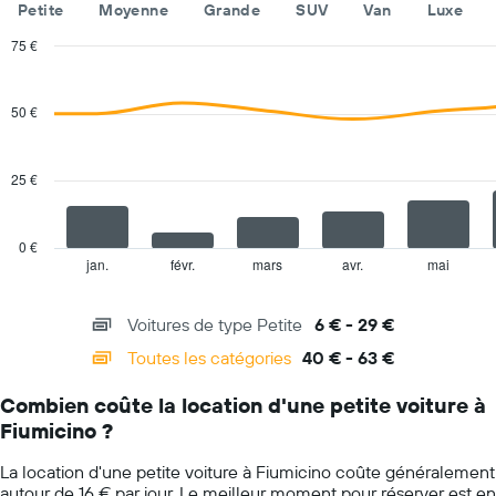
Petite
Moyenne
Grande
SUV
Van
Luxe
Sur
le
75 €
graphique,
Combination
Chart
1
graphic.
chart
axe
with
50 €
Y
2
indiquent
data
series.
le
25 €
prix
The
moyen
chart
d'une
has
voiture
0 €
1
de
jan.
févr.
mars
avr.
mai
End
of
X
location
interactive
axis
pour
chart
Voitures de type Petite
6 € - 29 €
displaying
une
categories.
journée
Toutes les catégories
40 € - 63 €
Range:
14
Combien coûte la location d'une petite voiture à
categories.
Fiumicino ?
The
chart
La location d'une petite voiture à Fiumicino coûte généralement
has
autour de 16 € par jour. Le meilleur moment pour réserver est en
1