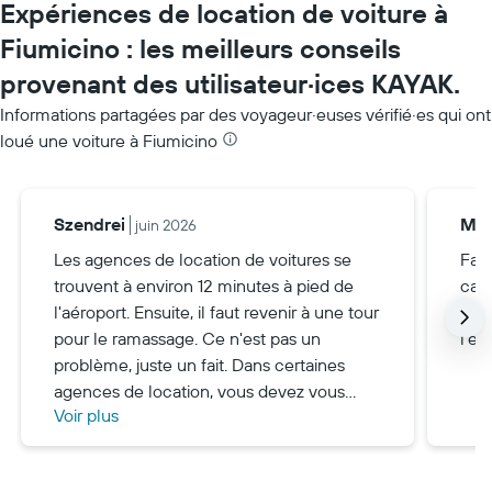
Expériences de location de voiture à
Fiumicino : les meilleurs conseils
provenant des utilisateur·ices KAYAK.
Informations partagées par des voyageur·euses vérifié·es qui ont
loué une voiture à Fiumicino
Szendrei
Mik
juin 2026
Les agences de location de voitures se
Fait
trouvent à environ 12 minutes à pied de
caté
l'aéroport. Ensuite, il faut revenir à une tour
l'en
pour le ramassage. Ce n'est pas un
l'es
problème, juste un fait. Dans certaines
agences de location, vous devez vous
Voir plus
enregistrer sur un écran pour entrer dans
la file d'attente, cependant, comme dans
notre cas, cela n'est indiqué nulle part,