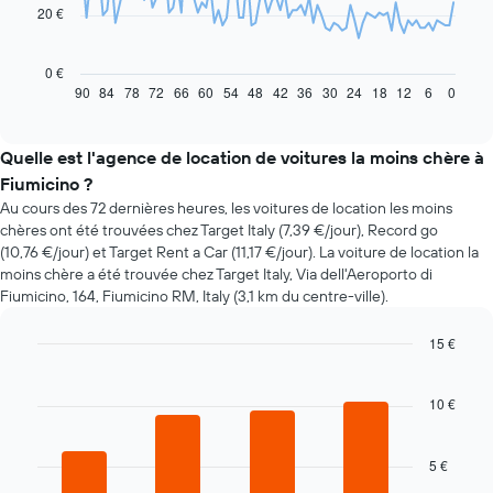
20 €
Le
graphique
ci-
0 €
dessous
90
84
78
72
66
60
54
48
42
36
30
24
18
12
6
0
End
of
indique
interactive
l'évolution
chart
des
Quelle est l'agence de location de voitures la moins chère à
prix
Fiumicino ?
d'une
Au cours des 72 dernières heures, les voitures de location les moins
voiture
chères ont été trouvées chez Target Italy (7,39 €/jour), Record go
de
(10,76 €/jour) et Target Rent a Car (11,17 €/jour). La voiture de location la
location
moins chère a été trouvée chez Target Italy, Via dell'Aeroporto di
à
Fiumicino, 164, Fiumicino RM, Italy (3,1 km du centre-ville).
l'approche
de
la
15 €
date
Bar
Chart
de
graphic.
chart
la
with
10 €
4
réservation
bars.
Sur
le
5 €
Le
graphique,