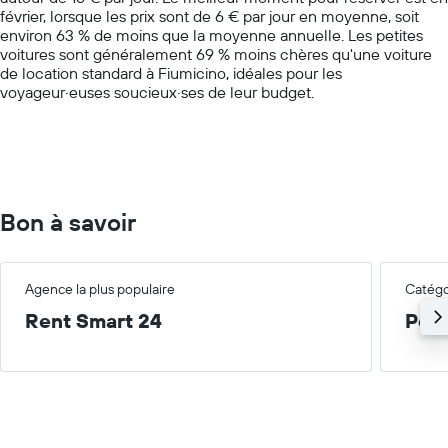
février, lorsque les prix sont de 6 € par jour en moyenne, soit
Y
environ 63 % de moins que la moyenne annuelle. Les petites
axis
voitures sont généralement 69 % moins chères qu'une voiture
displaying
de location standard à Fiumicino, idéales pour les
values.
voyageur·euses soucieux·ses de leur budget.
Range:
0
to
75.
Bon à savoir
Agence la plus populaire
Catégor
Rent Smart 24
Peti