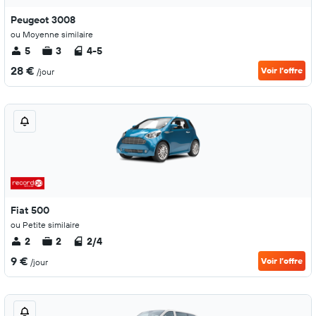
Peugeot 3008
ou Moyenne similaire
5
3
4-5
28 €
Voir l’offre
/jour
Fiat 500
ou Petite similaire
2
2
2/4
9 €
Voir l’offre
/jour