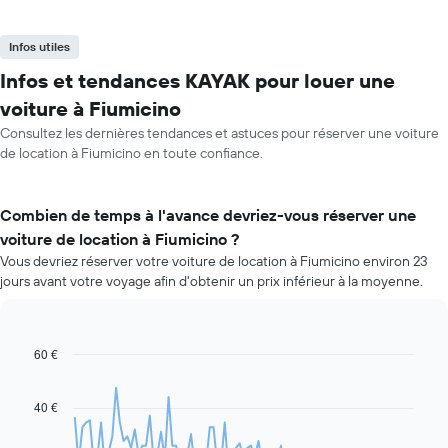
Infos utiles
Infos et tendances KAYAK pour louer une
voiture à Fiumicino
Consultez les dernières tendances et astuces pour réserver une voiture
de location à Fiumicino en toute confiance.
Combien de temps à l'avance devriez-vous réserver une
voiture de location à Fiumicino ?
Vous devriez réserver votre voiture de location à Fiumicino environ 23
jours avant votre voyage afin d'obtenir un prix inférieur à la moyenne.
60 €
Line
Chart
graphic.
chart
with
91
40 €
data
points.