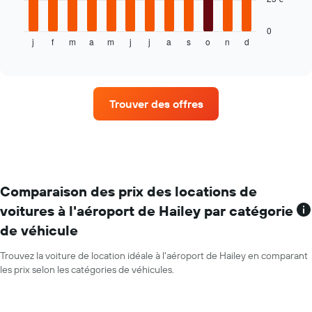
location
graphique
ci-
dessous
0
j
f
m
a
m
j
j
a
s
o
n
d
indique
End
of
le
interactive
prix
chart
moyen
d'une
Trouver des offres
voiture
de
location
par
mois
Sur
le
Comparaison des prix des locations de
graphique,
voitures à l'aéroport de Hailey par catégorie
1
de véhicule
axe
X
indiquent
Trouvez la voiture de location idéale à l'aéroport de Hailey en comparant
les
les prix selon les catégories de véhicules.
mois
de
l'année