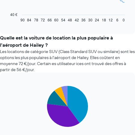
Le
graphique
ci-
40 €
dessous
90
84
78
72
66
60
54
48
42
36
30
24
18
12
6
0
End
of
indique
interactive
l'évolution
chart
des
Quelle est la voiture de location la plus populaire à
prix
l'aéroport de Hailey ?
d'une
Les locations de catégorie SUV (Class Standard SUV ou similaire) sont les
voiture
options les plus populaires à l'aéroport de Hailey. Elles coûtent en
de
moyenne 72 €/jour. Certain·es utilisateur·ices ont trouvé des offres à
location
partir de 56 €/jour.
à
l'approche
de
la
Pie
Chart
date
graphic.
chart
with
de
5
la
slices.
réservation
Sur
Le
le
graphique
graphique,
ci-
1