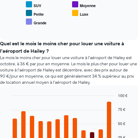
dessous
axe
SUV
Moyenne
indique
X
le
Petite
Luxe
indiquent
prix
le
Grande
End
moyen
nombre
of
des
interactive
de
types
chart
jours
de
Quel est le mois le moins cher pour louer une voiture à
avant
voiture
l'aéroport de Hailey ?
la
les
réservation
Le mois le moins cher pour louer une voiture à l'aéroport de Hailey est
plus
Sur
octobre, à 36 € par jour en moyenne. Le mois le plus cher pour louer une
populaires
le
voiture à l'aéroport de Hailey est décembre, avec des prix autour de
graphique,
90 €/jour en moyenne, ce qui est généralement 34 % supérieur au prix
1
de location annuel moyen à l'aéroport de Hailey.
axe
Y
100 €
indiquent
Bar
Chart
le
graphic.
chart
75 €
prix
with
moyen
12
d'une
bars.
50 €
voiture
de
Le
25 €