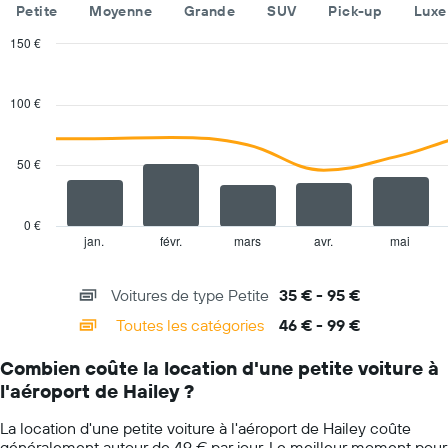
Petite
Moyenne
Grande
SUV
Pick-up
Luxe
Sur
le
150 €
graphique,
Combination
Chart
1
graphic.
chart
axe
with
100 €
Y
2
indiquent
data
series.
le
50 €
prix
The
moyen
chart
d'une
has
voiture
0 €
1
de
jan.
févr.
mars
avr.
mai
End
of
X
location
interactive
axis
pour
chart
Voitures de type Petite
35 € - 95 €
displaying
une
categories.
journée
Toutes les catégories
46 € - 99 €
Range:
14
Combien coûte la location d'une petite voiture à
categories.
l'aéroport de Hailey ?
The
chart
La location d'une petite voiture à l'aéroport de Hailey coûte
has
généralement autour de 49 € par jour. Le meilleur moment pour