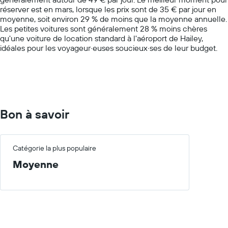
1
réserver est en mars, lorsque les prix sont de 35 € par jour en
Y
moyenne, soit environ 29 % de moins que la moyenne annuelle.
axis
Les petites voitures sont généralement 28 % moins chères
displaying
qu'une voiture de location standard à l'aéroport de Hailey,
values.
idéales pour les voyageur·euses soucieux·ses de leur budget.
Range:
0
to
150.
Bon à savoir
Catégorie la plus populaire
Moyenne