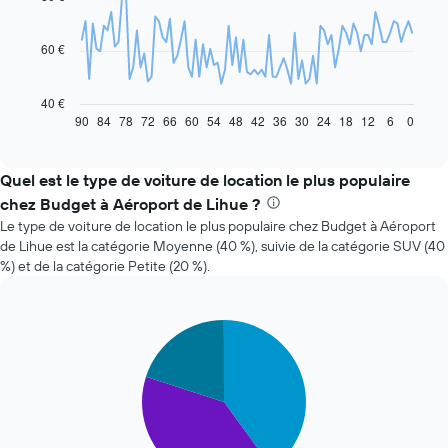
data
points.
60 €
Le
graphique
ci-
40 €
dessous
90
84
78
72
66
60
54
48
42
36
30
24
18
12
6
0
End
of
indique
interactive
l'évolution
chart
des
Quel est le type de voiture de location le plus populaire
prix
chez Budget à Aéroport de Lihue ?
d'une
Le type de voiture de location le plus populaire chez Budget à Aéroport
voiture
de Lihue est la catégorie Moyenne (40 %), suivie de la catégorie SUV (40
de
%) et de la catégorie Petite (20 %).
location
à
l'approche
de
Pie
Chart
la
graphic.
chart
with
date
3
de
slices.
la
réservation
Le
Sur