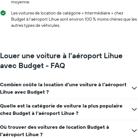
moyenne.
l'année
Sur
Les voitures de location de catégorie « Intermédiaire » chez
le
Budget à l’aéroport Lihue sont environ 100 % moins chères que les
graphique,
autres types de véhicules.
1
axe
Y
indiquent
le
Louer une voiture à l’aéroport Lihue
prix
moyen
avec Budget - FAQ
d'une
voiture
de
Combien coûte la location d’une voiture à l’aéroport
location
pour
Lihue avec Budget ?
une
journée
Quelle est la catégorie de voiture la plus populaire
chez Budget à l’aéroport Lihue ?
Où trouver des voitures de location Budget à
l’aéroport Lihue ?