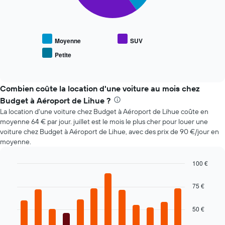
graphique
le
ci-
graphique,
dessous
1
indique
axe
le
Moyenne
SUV
X
prix
indiquent
Petite
End
moyen
le
of
des
interactive
nombre
types
chart
de
de
Combien coûte la location d'une voiture au mois chez
jours
voiture
Budget à Aéroport de Lihue ?
avant
les
la
La location d'une voiture chez Budget à Aéroport de Lihue coûte en
plus
réservation
moyenne 64 € par jour. juillet est le mois le plus cher pour louer une
populaires
Sur
voiture chez Budget à Aéroport de Lihue, avec des prix de 90 €/jour en
le
moyenne.
graphique,
1
100 €
axe
Bar
Chart
Y
graphic.
chart
75 €
indiquent
with
le
12
prix
bars.
50 €
moyen