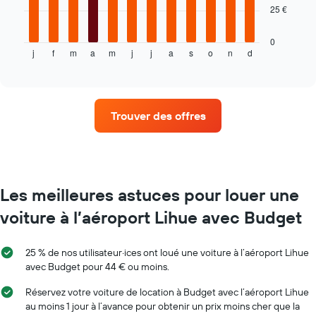
d'une
Le
25 €
voiture
graphique
de
ci-
location
dessous
0
j
f
m
a
m
j
j
a
s
o
n
d
indique
End
of
le
interactive
prix
chart
moyen
d'une
Trouver des offres
voiture
de
location
par
mois
Sur
Les meilleures astuces pour louer une
le
voiture à l’aéroport Lihue avec Budget
graphique,
1
axe
25 % de nos utilisateur·ices ont loué une voiture à l’aéroport Lihue
X
avec Budget pour 44 € ou moins.
indiquent
les
Réservez votre voiture de location à Budget avec l’aéroport Lihue
mois
au moins 1 jour à l’avance pour obtenir un prix moins cher que la
de