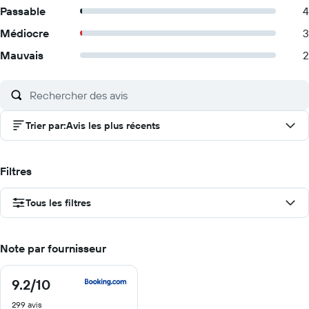
Passable
4
Médiocre
3
Mauvais
2
Trier par
:
Avis les plus récents
Filtres
Tous les filtres
Note par fournisseur
9.2
/10
9.2
sur
299 avis
10