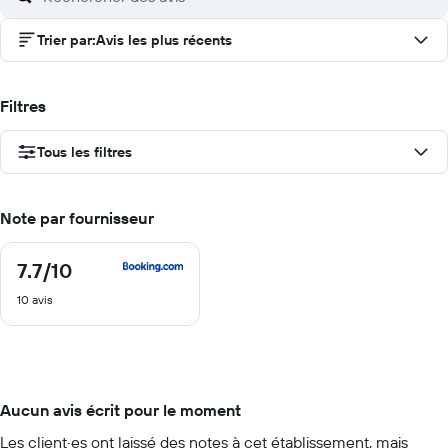
Trier par
:
Avis les plus récents
Filtres
Tous les filtres
Note par fournisseur
7.7
/10
7.7
sur
10 avis
10
Aucun avis écrit pour le moment
Les client·es ont laissé des notes à cet établissement, mais