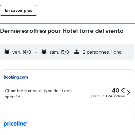
accès aux chaînes par câble. Les salles de bain possèdent une
En savoir plus
douche. Un service de ménage est fourni tous les jours.
L'hébergement est doté de 10 piscines extérieures.
Dernières offres pour Hotel torre del viento
ven. 14/8
-
sam. 15/8
2 personnes, 1 chambre
40 €
Chambre standard, type de lit non
par nuit, TVA incluse
spécifié