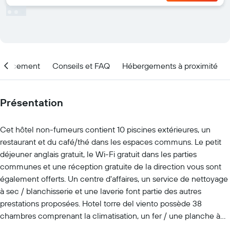
placement
Conseils et FAQ
Hébergements à proximité
Présentation
Cet hôtel non-fumeurs contient 10 piscines extérieures, un
restaurant et du café/thé dans les espaces communs. Le petit
déjeuner anglais gratuit, le Wi-Fi gratuit dans les parties
communes et une réception gratuite de la direction vous sont
également offerts. Un centre d'affaires, un service de nettoyage
à sec / blanchisserie et une laverie font partie des autres
prestations proposées. Hotel torre del viento possède 38
chambres comprenant la climatisation, un fer / une planche à
repasser et des articles de toilette gratuits. La télévision donne