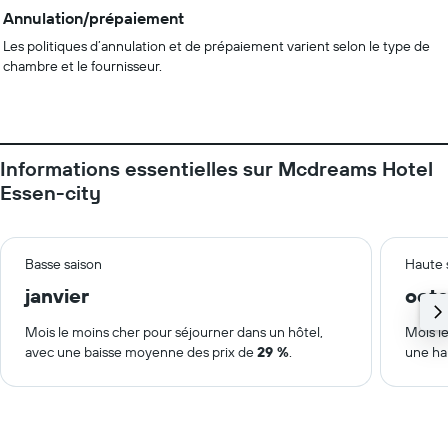
Annulation/prépaiement
Les politiques d’annulation et de prépaiement varient selon le type de
chambre et le fournisseur.
Informations essentielles sur Mcdreams Hotel
Essen-city
Basse saison
Haute 
janvier
oct
Mois le moins cher pour séjourner dans un hôtel,
Mois le
avec une baisse moyenne des prix de
29 %
.
une ha