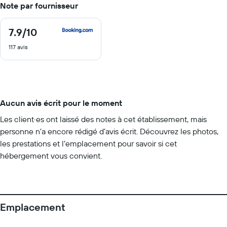
Note par fournisseur
7.9
/10
7.9
sur
117 avis
10
Aucun avis écrit pour le moment
Les client·es ont laissé des notes à cet établissement, mais
personne n’a encore rédigé d’avis écrit. Découvrez les photos,
les prestations et l’emplacement pour savoir si cet
hébergement vous convient.
Emplacement