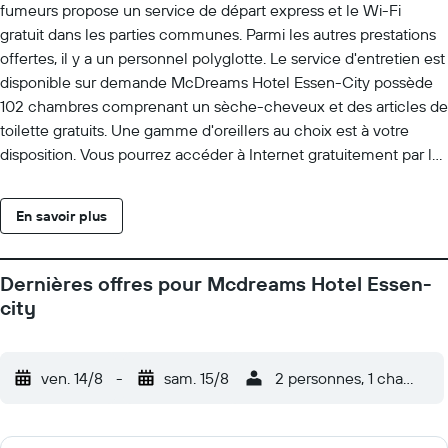
fumeurs propose un service de départ express et le Wi-Fi
gratuit dans les parties communes. Parmi les autres prestations
offertes, il y a un personnel polyglotte. Le service d'entretien est
disponible sur demande McDreams Hotel Essen-City possède
102 chambres comprenant un sèche-cheveux et des articles de
toilette gratuits. Une gamme d'oreillers au choix est à votre
disposition. Vous pourrez accéder à Internet gratuitement par le
biais d'une connexion sans fil. Les salles de bain possèdent une
douche. Un service de ménage est proposé sur demande et le
En savoir plus
remplacement des serviettes est disponible sur demande. Des
lits bébé (en supplément) sont également disponibles.
Dernières offres pour Mcdreams Hotel Essen-
city
ven. 14/8
-
sam. 15/8
2 personnes, 1 chambre