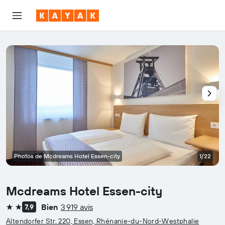
Photos de Mcdreams Hotel Essen-city
1/22
Mcdreams Hotel Essen-city
Bien
3 919 avis
7,9
2 étoiles
Altendorfer Str. 220, Essen, Rhénanie-du-Nord-Westphalie