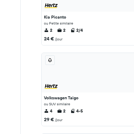
Kia Picanto
ou Petite similaire
2
2
2/4
24 €
/jour
Volkswagen Taigo
ou SUV similaire
4
2
4-5
29 €
/jour