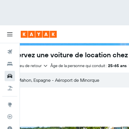
Vols
Réservez une voiture de location che
Hôtels
Même lieu de retour
Âge de la personne qui conduit :
25-65 ans
Voitures
Vol+Hôtel
Explore
Suivi des vols
Meilleur moment pour voyager