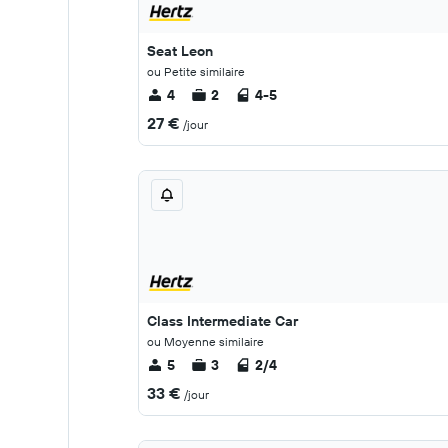
Seat Leon
ou Petite similaire
4
2
4-5
27 €
/jour
Class Intermediate Car
ou Moyenne similaire
5
3
2/4
33 €
/jour