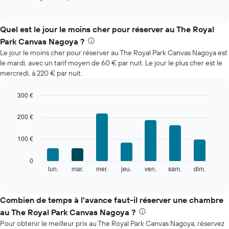
of
ci-
interactive
dessous
chart
indique
Quel est le jour le moins cher pour réserver au The Royal
le
Park Canvas Nagoya ?
prix
Le jour le moins cher pour réserver au The Royal Park Canvas Nagoya est
moyen
le mardi, avec un tarif moyen de 60 € par nuit. Le jour le plus cher est le
d'une
mercredi, à 220 € par nuit.
chambre
par
mois
300 €
Sur
Bar
Chart
le
graphic.
chart
200 €
with
graphique,
7
1
100 €
bars.
axe
X
Le
0
indiquent
graphique
lun.
mar.
mer.
jeu.
ven.
sam.
dim.
End
les
of
ci-
mois.
interactive
dessous
chart
Sur
indique
Combien de temps à l'avance faut-il réserver une chambre
le
le
graphique,
au The Royal Park Canvas Nagoya ?
prix
1
Pour obtenir le meilleur prix au The Royal Park Canvas Nagoya, réservez
moyen