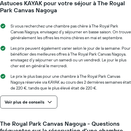
le
Astuces KAYAK pour votre séjour à The Royal
la
prix
date
Park Canvas Nagoya
moyen
du
d'une
séjour
chambre
Sur
Si vous recherchez une chambre pas chère à The Royal Park
le
Canvas Nagoya, envisagez d’y séjourner en basse saison. On trouve
graphique,
généralement les offres les moins chères en mai et septembre.
1
axe
Les prix peuvent également varier selon le jour de la semaine. Pour
X
bénéficier des meilleures offres à The Royal Park Canvas Nagoya,
indiquent
envisagez d’y séjourner un samedi ou un vendredi. Le jour le plus
le
cher est en général le mercredi.
nombre
de
Le prix le plus bas pour une chambre à The Royal Park Canvas
jours
Nagoya réservée via KAYAK au cours des 2 dernières semaines était
avant
de 220 €, tandis que le plus élevé était de 220 €.
le
séjour
Voir plus de conseils
Sur
le
graphique,
1
The Royal Park Canvas Nagoya - Questions
axe
fréquentes sur la réservation d’une chambre