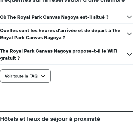
Y
indiquent
le
Où The Royal Park Canvas Nagoya est-il situé ?
prix
moyen
d'une
Quelles sont les heures d’arrivée et de départ à The
chambre
Royal Park Canvas Nagoya ?
The Royal Park Canvas Nagoya propose-t-il le WiFi
gratuit ?
Voir toute la FAQ
Hôtels et lieux de séjour à proximité