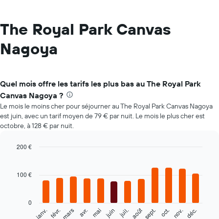
The Royal Park Canvas
Nagoya
Quel mois offre les tarifs les plus bas au The Royal Park
Canvas Nagoya ?
Le mois le moins cher pour séjourner au The Royal Park Canvas Nagoya
est juin, avec un tarif moyen de 79 € par nuit. Le mois le plus cher est
octobre, à 128 € par nuit.
200 €
Bar
Chart
graphic.
chart
with
100 €
12
bars.
0
Le
août
févr.
mai
nov.
mars
juin
sept.
déc.
janv.
avr.
juil.
oct.
graphique
End