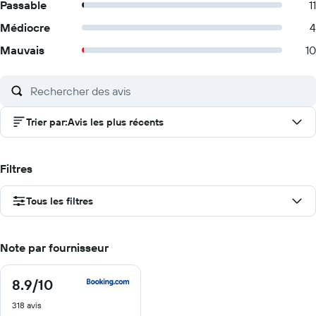
Passable
11
Médiocre
4
Mauvais
10
Trier par
:
Avis les plus récents
Filtres
Tous les filtres
Note par fournisseur
8.9
/10
8.9
sur
318 avis
10