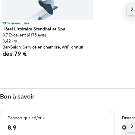
13 % moins cher
Hôtel Littéraire Stendhal et Spa
8.7 Excellent (4 175 avis)
0,42 km
Bar/Salon, Service en chambre, WiFi gratuit
dès 79 €
Bon à savoir
Rapport qualité/prix
Distanc
8,9
0,7 