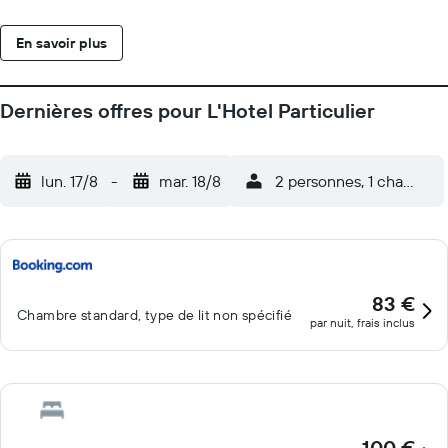
cuisinière. Vous trouverez des restaurants et des cafés à moins
de 400 mètres de l'établissement. Le petit-déjeuner est
En savoir plus
disponible sur demande. L'Hôtel Particulier Appartements
d'Hôtes se trouve à 10 minutes à pied de la gare de Nancy et à 5
km de l'autoroute A31. Un parking privé est disponible sur place
Dernières offres pour L'Hotel Particulier
moyennant des frais supplémentaires.
lun. 17/8
-
mar. 18/8
2 personnes, 1 chambre
83 €
Chambre standard, type de lit non spécifié
par nuit, frais inclus
100 €