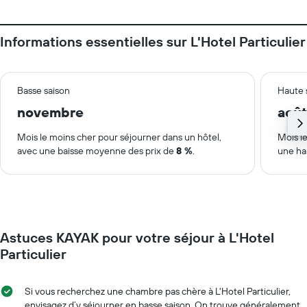
Informations essentielles sur L'Hotel Particulier
Basse saison
Haute 
novembre
août
Mois le moins cher pour séjourner dans un hôtel,
Mois le
avec une baisse moyenne des prix de
8 %
.
une ha
Astuces KAYAK pour votre séjour à L'Hotel
Particulier
Si vous recherchez une chambre pas chère à L'Hotel Particulier,
envisagez d’y séjourner en basse saison. On trouve généralement