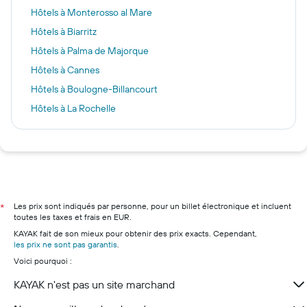
Hôtels à Monterosso al Mare
Hôtels à Biarritz
Hôtels à Palma de Majorque
Hôtels à Cannes
Hôtels à Boulogne-Billancourt
Hôtels à La Rochelle
Hôtels à La Havane
Hôtels à Strasbourg
Hôtels à Colmar
Hôtels à Reims
Hôtels à Gérardmer
Les prix sont indiqués par personne, pour un billet électronique et incluent
*
toutes les taxes et frais en EUR.
Hôtels à Metz
KAYAK fait de son mieux pour obtenir des prix exacts. Cependant,
Hôtels à Mulhouse
les prix ne sont pas garantis
.
Voici pourquoi :
KAYAK n'est pas un site marchand