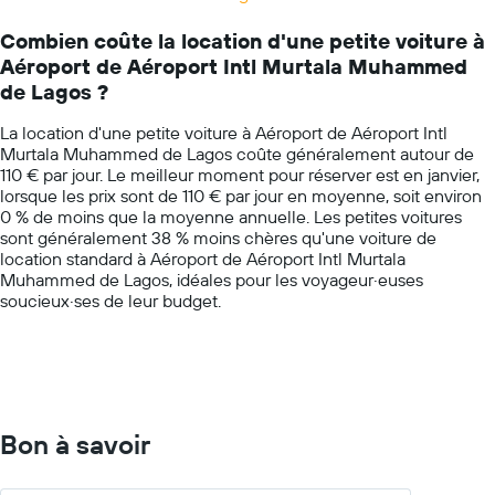
Range:
bas
14
par
Combien coûte la location d'une petite voiture à
categories.
agence
Aéroport de Aéroport Intl Murtala Muhammed
The
chart
de Lagos ?
has
1
La location d'une petite voiture à Aéroport de Aéroport Intl
Y
Murtala Muhammed de Lagos coûte généralement autour de
axis
110 € par jour. Le meilleur moment pour réserver est en janvier,
displaying
lorsque les prix sont de 110 € par jour en moyenne, soit environ
values.
0 % de moins que la moyenne annuelle. Les petites voitures
Range:
sont généralement 38 % moins chères qu'une voiture de
0
location standard à Aéroport de Aéroport Intl Murtala
to
Muhammed de Lagos, idéales pour les voyageur·euses
200.
soucieux·ses de leur budget.
Bon à savoir