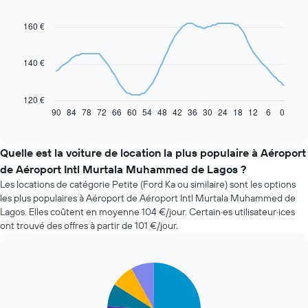
chart
with
91
160 €
data
points.
140 €
Le
graphique
ci-
120 €
dessous
90
84
78
72
66
60
54
48
42
36
30
24
18
12
6
0
End
of
indique
interactive
l'évolution
chart
des
Quelle est la voiture de location la plus populaire à Aéroport
prix
de Aéroport Intl Murtala Muhammed de Lagos ?
d'une
Les locations de catégorie Petite (Ford Ka ou similaire) sont les options
voiture
les plus populaires à Aéroport de Aéroport Intl Murtala Muhammed de
de
Lagos. Elles coûtent en moyenne 104 €/jour. Certain·es utilisateur·ices
location
ont trouvé des offres à partir de 101 €/jour.
à
l'approche
de
la
Pie
Chart
date
graphic.
chart
with
de
5
la