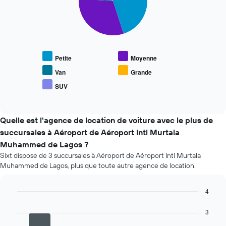
slices.
réservation
Sur
Le
le
graphique
graphique,
ci-
1
dessous
axe
Petite
Moyenne
indique
X
le
Van
Grande
indiquent
prix
le
SUV
End
moyen
nombre
of
des
interactive
de
types
chart
jours
de
Quelle est l'agence de location de voiture avec le plus de
avant
voiture
succursales à Aéroport de Aéroport Intl Murtala
la
les
réservation
Muhammed de Lagos ?
plus
Sur
Sixt dispose de 3 succursales à Aéroport de Aéroport Intl Murtala
populaires
le
Muhammed de Lagos, plus que toute autre agence de location.
graphique,
1
axe
4
Y
Bar
Chart
indiquent
graphic.
chart
3
with
le