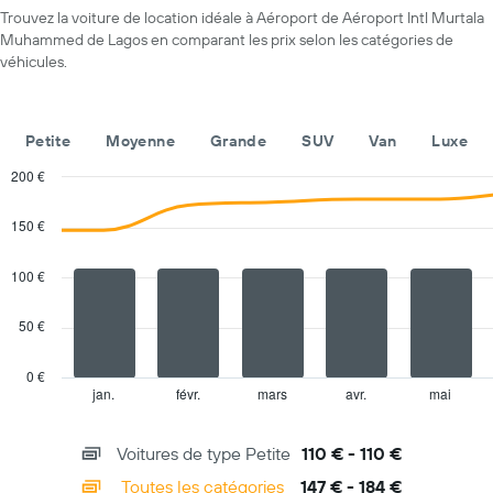
axe
Trouvez la voiture de location idéale à Aéroport de Aéroport Intl Murtala
X
Muhammed de Lagos en comparant les prix selon les catégories de
indiquent
véhicules.
les
agences
de
location
Petite
Moyenne
Grande
SUV
Van
Luxe
de
voiture
200 €
Sur
Combination
Chart
le
graphic.
chart
150 €
with
graphique,
2
1
data
100 €
axe
series.
Y
indiquent
50 €
The
le
chart
prix
has
0 €
de
1
jan.
févr.
mars
avr.
mai
End
location
of
X
de
interactive
axis
chart
voiture
Voitures de type Petite
110 € - 110 €
displaying
le
categories.
Toutes les catégories
147 € - 184 €
plus