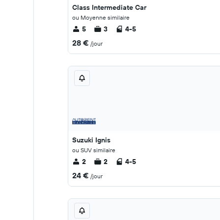
Class Intermediate Car
ou Moyenne similaire
5
3
4-5
28 €
/jour
Suzuki Ignis
ou SUV similaire
2
2
4-5
24 €
/jour