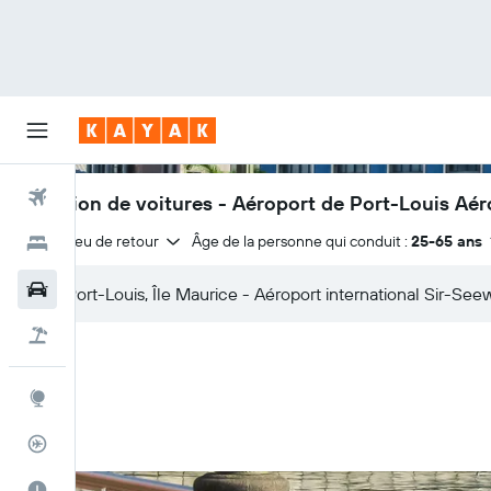
Vols
Location de voitures - Aéroport de Port-Louis A
Même lieu de retour
Âge de la personne qui conduit :
25-65 ans
Hôtels
Voitures
Vol+Hôtel
Explore
Suivi des vols
Meilleur moment pour voyager