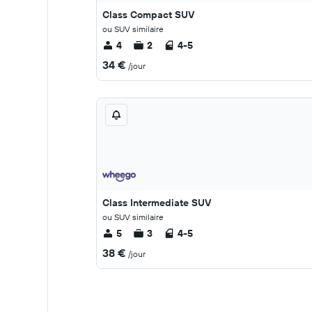
Class Compact SUV
ou SUV similaire
4
2
4-5
34 €
/jour
Class Intermediate SUV
ou SUV similaire
5
3
4-5
38 €
/jour