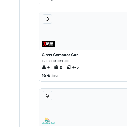
Class Compact Car
ou Petite similaire
4
2
4-5
16 €
/jour