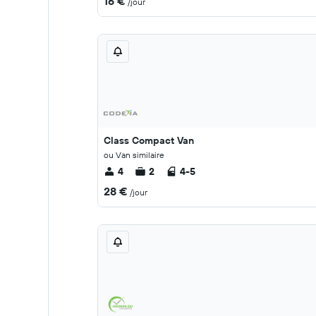
16 €
/jour
Class Compact Van
ou Van similaire
4
2
4-5
28 €
/jour