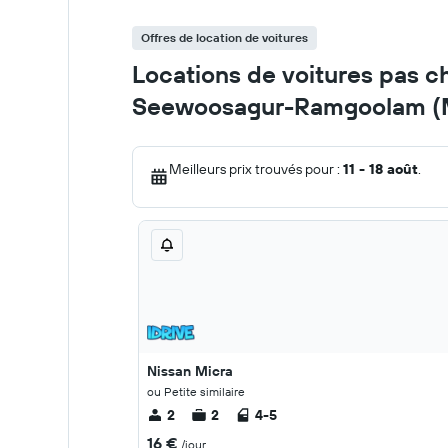
Offres de location de voitures
Locations de voitures pas ch
Seewoosagur-Ramgoolam 
Meilleurs prix trouvés pour :
11 - 18 août
.
Nissan Micra
ou Petite similaire
2
2
4-5
16 €
/jour