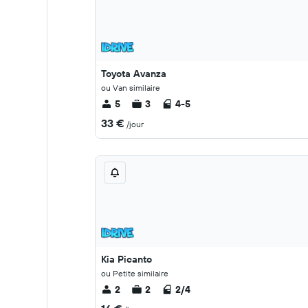
Toyota Avanza
ou Van similaire
5
3
4-5
33 €
/jour
Kia Picanto
ou Petite similaire
2
2
2/4