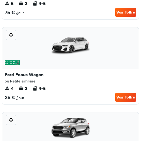
5
2
4-5
75 €
Voir l’offre
/jour
Ford Focus Wagon
ou Petite similaire
4
2
4-5
26 €
Voir l’offre
/jour