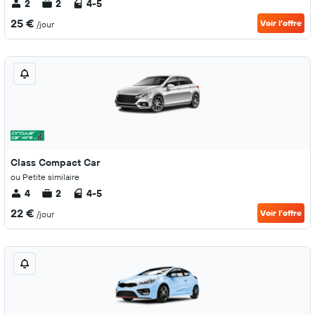
2
2
4-5
25 €
Voir l’offre
/jour
Class Compact Car
ou Petite similaire
4
2
4-5
22 €
Voir l’offre
/jour