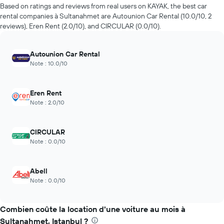
prix
Based on ratings and reviews from real users on KAYAK, the best car
d'une
rental companies à Sultanahmet are Autounion Car Rental (10.0/10, 2
voiture
reviews), Eren Rent (2.0/10), and CIRCULAR (0.0/10).
de
location
à
Autounion Car Rental
l'approche
Note : 10.0/10
de
la
date
Eren Rent
de
Note : 2.0/10
la
réservation
Sur
CIRCULAR
le
Note : 0.0/10
graphique,
1
axe
Abell
X
Note : 0.0/10
indiquent
le
nombre
Combien coûte la location d'une voiture au mois à
de
jours
Sultanahmet, Istanbul ?