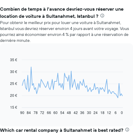
Combien de temps à l'avance devriez-vous réserver une
location de voiture à Sultanahmet, Istanbul ?
Pour obtenir le meilleur prix pour louer une voiture à Sultanahmet,
Istanbul vous devriez réserver environ 4 jours avant votre voyage. Vous
pourriez ainsi économiser environ 4 % par rapport à une réservation de
dernière minute.
35 €
Line
Chart
graphic.
chart
with
30 €
91
data
25 €
points.
Le
20 €
graphique
ci-
15 €
dessous
90
84
78
72
66
60
54
48
42
36
30
24
18
12
6
0
End
of
indique
interactive
l'évolution
chart
des
Which car rental company à Sultanahmet is best rated?