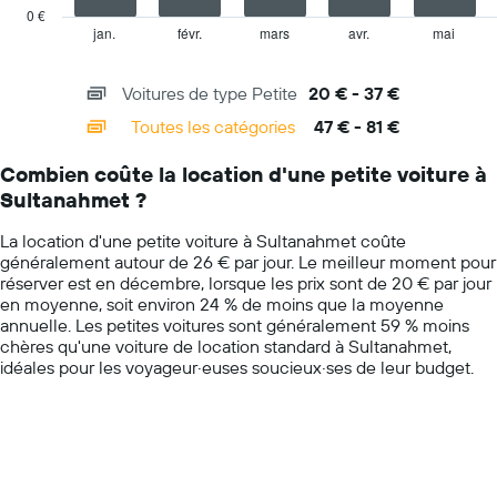
has
voiture
0 €
1
de
jan.
févr.
mars
avr.
mai
End
of
X
location
interactive
axis
pour
chart
Voitures de type Petite
20 € - 37 €
displaying
une
categories.
journée
Toutes les catégories
47 € - 81 €
Range:
14
Combien coûte la location d'une petite voiture à
categories.
Sultanahmet ?
The
chart
La location d'une petite voiture à Sultanahmet coûte
has
généralement autour de 26 € par jour. Le meilleur moment pour
1
réserver est en décembre, lorsque les prix sont de 20 € par jour
Y
en moyenne, soit environ 24 % de moins que la moyenne
axis
annuelle. Les petites voitures sont généralement 59 % moins
displaying
chères qu'une voiture de location standard à Sultanahmet,
values.
idéales pour les voyageur·euses soucieux·ses de leur budget.
Range:
0
to
100.