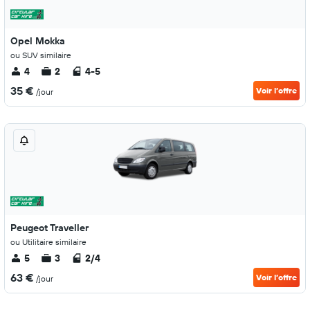
Opel Mokka
ou SUV similaire
4
2
4-5
35 €
Voir l’offre
/jour
Peugeot Traveller
ou Utilitaire similaire
5
3
2/4
63 €
Voir l’offre
/jour