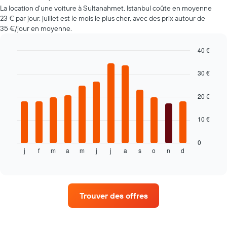
avant
La location d'une voiture à Sultanahmet, Istanbul coûte en moyenne
la
23 € par jour. juillet est le mois le plus cher, avec des prix autour de
réservation
35 €/jour en moyenne.
Sur
le
40 €
graphique,
Bar
Chart
1
graphic.
chart
30 €
axe
with
Y
12
indiquent
bars.
20 €
le
prix
Le
10 €
moyen
graphique
d'une
ci-
voiture
dessous
0
de
j
f
m
a
m
j
j
a
s
o
n
d
indique
End
of
location
le
interactive
prix
chart
moyen
d'une
Trouver des offres
voiture
de
location