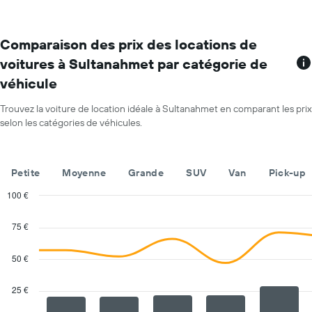
par
mois
Sur
le
Comparaison des prix des locations de
graphique,
voitures à Sultanahmet par catégorie de
1
véhicule
axe
X
indiquent
Trouvez la voiture de location idéale à Sultanahmet en comparant les prix
les
selon les catégories de véhicules.
mois
de
l'année
Petite
Moyenne
Grande
SUV
Van
Pick-up
Sur
le
100 €
graphique,
Combination
Chart
1
graphic.
chart
75 €
axe
with
Y
2
indiquent
data
50 €
series.
le
prix
25 €
The
moyen
chart
d'une