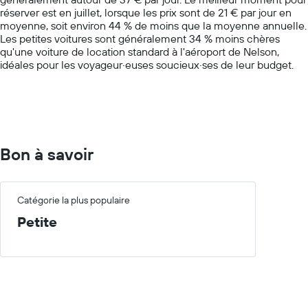
1
réserver est en juillet, lorsque les prix sont de 21 € par jour en
Y
moyenne, soit environ 44 % de moins que la moyenne annuelle.
axis
Les petites voitures sont généralement 34 % moins chères
displaying
qu'une voiture de location standard à l'aéroport de Nelson,
values.
idéales pour les voyageur·euses soucieux·ses de leur budget.
Range:
0
to
100.
Bon à savoir
Catégorie la plus populaire
Petite