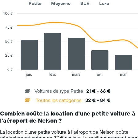
Petite
Moyenne
SUV
Luxe
Sur
le
100 €
graphique,
Combination
Chart
1
graphic.
chart
75 €
axe
with
Y
2
indiquent
data
50 €
series.
le
prix
25 €
The
moyen
chart
d'une
has
voiture
0 €
1
de
jan.
févr.
mars
avr.
mai
End
of
X
location
interactive
axis
pour
chart
Voitures de type Petite
21 € - 66 €
displaying
une
categories.
journée
Toutes les catégories
32 € - 84 €
Range:
14
Combien coûte la location d'une petite voiture à
categories.
l'aéroport de Nelson ?
The
chart
La location d'une petite voiture à l'aéroport de Nelson coûte
has
généralement autour de 37 € par jour. Le meilleur moment pour