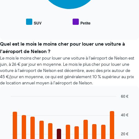
dessous
axe
indique
X
le
indiquent
prix
le
SUV
Petite
End
moyen
nombre
of
des
interactive
de
types
chart
jours
de
Quel est le mois le moins cher pour louer une voiture à
avant
voiture
l'aéroport de Nelson ?
la
les
réservation
Le mois le moins cher pour louer une voiture à l'aéroport de Nelson est
plus
Sur
juin, à 26 € par jour en moyenne. Le mois le plus cher pour louer une
populaires
le
voiture à l'aéroport de Nelson est décembre, avec des prix autour de
graphique,
45 €/jour en moyenne, ce qui est généralement 10 % supérieur au prix
1
de location annuel moyen à l'aéroport de Nelson.
axe
Y
60 €
indiquent
Bar
Chart
le
graphic.
chart
prix
with
40 €
moyen
12
d'une
bars.
voiture
20 €
de
Le