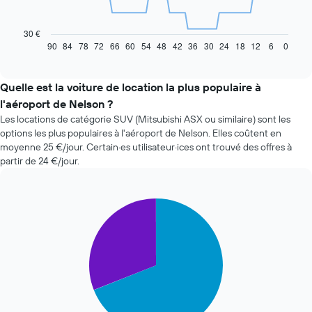
Le
graphique
ci-
30 €
dessous
90
84
78
72
66
60
54
48
42
36
30
24
18
12
6
0
End
of
indique
interactive
l'évolution
chart
des
Quelle est la voiture de location la plus populaire à
prix
l'aéroport de Nelson ?
d'une
Les locations de catégorie SUV (Mitsubishi ASX ou similaire) sont les
voiture
options les plus populaires à l'aéroport de Nelson. Elles coûtent en
de
moyenne 25 €/jour. Certain·es utilisateur·ices ont trouvé des offres à
location
partir de 24 €/jour.
à
l'approche
de
la
Pie
Chart
date
graphic.
chart
with
de
2
la
slices.
réservation
Sur
Le
le
graphique
graphique,
ci-
1