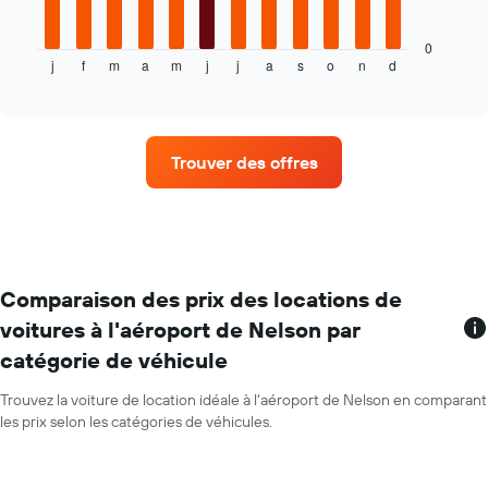
location
graphique
ci-
dessous
0
j
f
m
a
m
j
j
a
s
o
n
d
indique
End
of
le
interactive
prix
chart
moyen
d'une
Trouver des offres
voiture
de
location
par
mois
Sur
le
Comparaison des prix des locations de
graphique,
voitures à l'aéroport de Nelson par
1
catégorie de véhicule
axe
X
indiquent
Trouvez la voiture de location idéale à l'aéroport de Nelson en comparant
les
les prix selon les catégories de véhicules.
mois
de
l'année