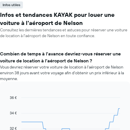
Infos utiles
Infos et tendances KAYAK pour louer une
voiture à l'aéroport de Nelson
Consultez les dernières tendances et astuces pour réserver une voiture
de location à l'aéroport de Nelson en toute confiance.
Combien de temps à l'avance devriez-vous réserver une
voiture de location à l'aéroport de Nelson ?
Vous devriez réserver votre voiture de location à l'aéroport de Nelson
environ 38 jours avant votre voyage afin d'obtenir un prix inférieur à la
moyenne.
36 €
Line
Chart
graphic.
chart
with
91
34 €
data
points.
32 €