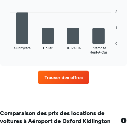
Bar
Chart
graphic.
chart
with
2
4
bars.
1
Le
graphique
ci-
0
dessous
Sunnycars
Dollar
DRIVALIA
Enterprise
Rent-A-Car
indique
End
of
les
interactive
quatre
chart
agences
de
Trouver des offres
location
de
voiture
avec
le
plus
de
Comparaison des prix des locations de
succursales
voitures à Aéroport de Oxford Kidlington
Sur