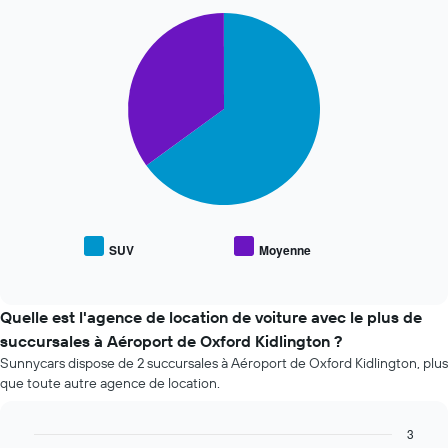
Pie
Chart
graphic.
chart
with
2
slices.
Le
graphique
ci-
dessous
indique
le
prix
SUV
Moyenne
End
moyen
of
des
interactive
types
chart
de
Quelle est l'agence de location de voiture avec le plus de
voiture
succursales à Aéroport de Oxford Kidlington ?
les
Sunnycars dispose de 2 succursales à Aéroport de Oxford Kidlington, plus
plus
que toute autre agence de location.
populaires
3