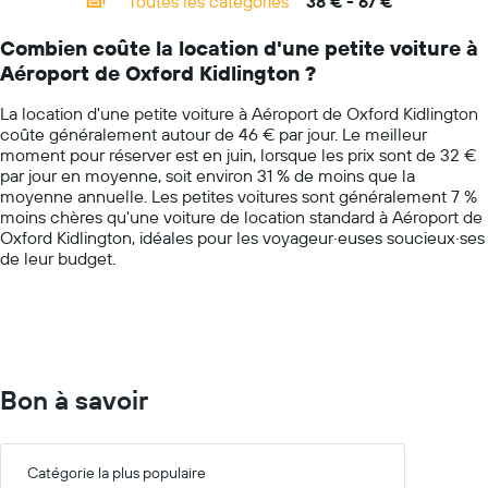
Toutes les catégories
38 € - 67 €
Range:
voiture
14
le
Combien coûte la location d'une petite voiture à
categories.
plus
Aéroport de Oxford Kidlington ?
The
bas
chart
par
La location d'une petite voiture à Aéroport de Oxford Kidlington
has
agence
coûte généralement autour de 46 € par jour. Le meilleur
1
moment pour réserver est en juin, lorsque les prix sont de 32 €
Y
par jour en moyenne, soit environ 31 % de moins que la
axis
moyenne annuelle. Les petites voitures sont généralement 7 %
displaying
moins chères qu'une voiture de location standard à Aéroport de
values.
Oxford Kidlington, idéales pour les voyageur·euses soucieux·ses
Range:
de leur budget.
0
to
75.
Bon à savoir
Catégorie la plus populaire