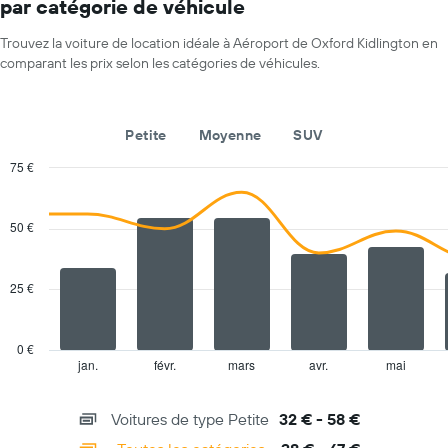
par catégorie de véhicule
le
graphique,
1
Trouvez la voiture de location idéale à Aéroport de Oxford Kidlington en
axe
comparant les prix selon les catégories de véhicules.
X
indiquent
les
Petite
Moyenne
SUV
agences
de
75 €
location
Combination
Chart
de
graphic.
chart
voiture
with
50 €
Sur
2
le
data
series.
graphique,
25 €
1
The
axe
chart
Y
has
indiquent
0 €
1
le
jan.
févr.
mars
avr.
mai
End
of
X
prix
interactive
axis
de
chart
Voitures de type Petite
32 € - 58 €
displaying
location
categories.
de