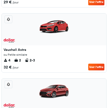
29 €
Voir l’offre
/jour
Vauxhall Astra
ou Petite similaire
4
2
2-3
32 €
Voir l’offre
/jour