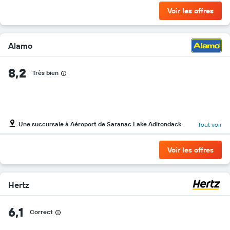
par
Voir les offres
agence
Alamo
8,2
Très bien
Une succursale à Aéroport de Saranac Lake Adirondack
Tout voir
Voir les offres
Hertz
6,1
Correct