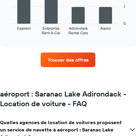
1
Le
graphique
ci-
0
dessous
Easirent
Enterprise
Adirondack
Alamo
Rent-A-Car
Rental Cars
indique
End
of
les
interactive
quatre
chart
agences
de
Trouver des offres
location
de
voiture
avec
le
plus
aéroport : Saranac Lake Adirondack -
de
Location de voiture - FAQ
succursales
Sur
le
graphique,
Quelles agences de location de voitures proposent
1
un service de navette à aéroport : Saranac Lake
axe