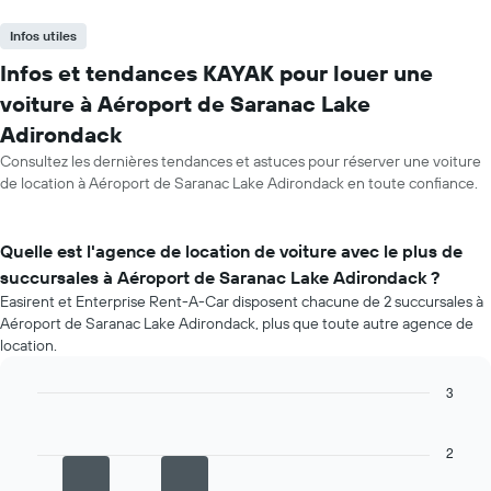
Infos utiles
Infos et tendances KAYAK pour louer une
voiture à Aéroport de Saranac Lake
Adirondack
Consultez les dernières tendances et astuces pour réserver une voiture
de location à Aéroport de Saranac Lake Adirondack en toute confiance.
Quelle est l'agence de location de voiture avec le plus de
succursales à Aéroport de Saranac Lake Adirondack ?
Easirent et Enterprise Rent-A-Car disposent chacune de 2 succursales à
Aéroport de Saranac Lake Adirondack, plus que toute autre agence de
location.
3
Bar
Chart
graphic.
chart
with
2
4
bars.