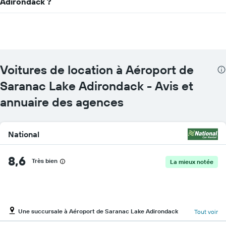
Adirondack ?
X
indiquent
les
agences
de
location
de
Voitures de location à Aéroport de
voiture
Sur
Saranac Lake Adirondack - Avis et
le
graphique,
annuaire des agences
1
axe
Y
National
indiquent
le
prix
8,6
Très bien
La mieux notée
de
location
de
voiture
le
Une succursale à Aéroport de Saranac Lake Adirondack
Tout voir
plus
bas