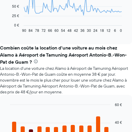
points.
50 €
Le
25 €
graphique
ci-
0 €
dessous
90
84
78
72
66
60
54
48
42
36
30
24
18
12
6
0
End
of
indique
interactive
l'évolution
chart
des
Combien coûte la location d'une voiture au mois chez
prix
Alamo à Aéroport de Tamuning Aéroport Antonio-B.-Won-
d'une
Pat de Guam ?
voiture
La location d'une voiture chez Alamo à Aéroport de Tamuning Aéroport
de
location
Antonio-B.-Won-Pat de Guam coûte en moyenne 38 € par jour.
à
novembre est le mois le plus cher pour louer une voiture chez Alamo à
l'approche
Aéroport de Tamuning Aéroport Antonio-B.-Won-Pat de Guam, avec
de
des prix de 48 €/jour en moyenne.
la
date
60 €
de
Bar
Chart
la
graphic.
chart
réservation
with
40 €
Sur
12
bars.
le