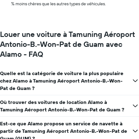
mois
voiture
% moins chères que les autres types de véhicules.
de
de
l'année
location
Sur
le
graphique,
Louer une voiture à Tamuning Aéroport
1
axe
Antonio-B.-Won-Pat de Guam avec
Y
Alamo - FAQ
indiquent
le
prix
moyen
Quelle est la catégorie de voiture la plus populaire
d'une
chez Alamo à Tamuning Aéroport Antonio-B.-Won-
voiture
Pat de Guam ?
de
location
pour
Où trouver des voitures de location Alamo à
une
Tamuning Aéroport Antonio-B.-Won-Pat de Guam ?
journée
Est-ce que Alamo propose un service de navette à
partir de Tamuning Aéroport Antonio-B.-Won-Pat de
Guam (GUM) ?