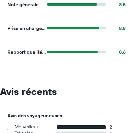
Note générale
8.5
Prise en charge/retour
8.8
Rapport qualité/prix
8.6
Avis récents
Avis des voyageur·euses
Merveilleux
2
Très bien