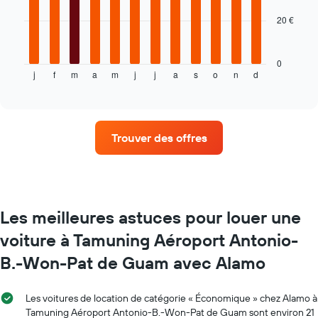
graphique,
20 €
Le
1
graphique
axe
ci-
X
dessous
indiquent
0
j
f
m
a
m
j
j
a
s
o
n
d
indique
End
le
of
le
nombre
interactive
prix
de
chart
moyen
jours
d'une
avant
Trouver des offres
voiture
la
de
réservation
location
Sur
par
le
mois
graphique,
Sur
1
Les meilleures astuces pour louer une
le
axe
voiture à Tamuning Aéroport Antonio-
graphique,
Y
1
indiquent
B.-Won-Pat de Guam avec Alamo
axe
le
X
prix
indiquent
moyen
Les voitures de location de catégorie « Économique » chez Alamo à
les
d'une
Tamuning Aéroport Antonio-B.-Won-Pat de Guam sont environ 21