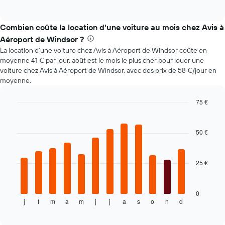
of
indique
interactive
l'évolution
chart
des
Combien coûte la location d'une voiture au mois chez Avis à
prix
Aéroport de Windsor ?
d'une
La location d'une voiture chez Avis à Aéroport de Windsor coûte en
voiture
moyenne 41 € par jour. août est le mois le plus cher pour louer une
de
voiture chez Avis à Aéroport de Windsor, avec des prix de 58 €/jour en
location
moyenne.
à
l'approche
de
75 €
la
Bar
Chart
date
graphic.
chart
with
de
50 €
12
la
bars.
réservation
Sur
25 €
Le
le
graphique
graphique,
ci-
1
dessous
0
axe
j
f
m
a
m
j
j
a
s
o
n
d
indique
End
X
of
le
indiquent
interactive
prix
chart