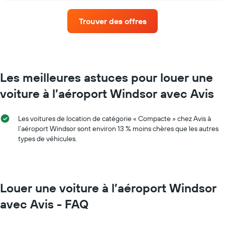
le
moyen
nombre
d'une
de
Trouver des offres
voiture
jours
de
avant
location
la
par
réservation
mois
Sur
Sur
Les meilleures astuces pour louer une
le
le
graphique,
voiture à l’aéroport Windsor avec Avis
graphique,
1
1
axe
axe
Y
Les voitures de location de catégorie « Compacte » chez Avis à
X
indiquent
l’aéroport Windsor sont environ 13 % moins chères que les autres
indiquent
le
types de véhicules.
les
prix
mois
moyen
de
d'une
l'année
voiture
Sur
de
Louer une voiture à l’aéroport Windsor
le
location
graphique,
avec Avis - FAQ
1
axe