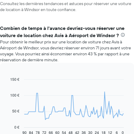
Consultez les dernières tendances et astuces pour réserver une voiture
de location à Windsor en toute confiance.
Combien de temps à l'avance devriez-vous réserver une
voiture de location chez Avis à Aéroport de Windsor ?
Pour obtenir le meilleur prix sur une location de voiture chez Avis à
Aéroport de Windsor, vous devriez réserver environ 71 jours avant votre
voyage. Vous pourriez ainsi économiser environ 43 % par rapport à une
réservation de dernière minute.
150 €
Line
Chart
graphic.
chart
with
91
100 €
data
points.
50 €
Le
graphique
ci-
0 €
dessous
90
84
78
72
66
60
54
48
42
36
30
24
18
12
6
0
End