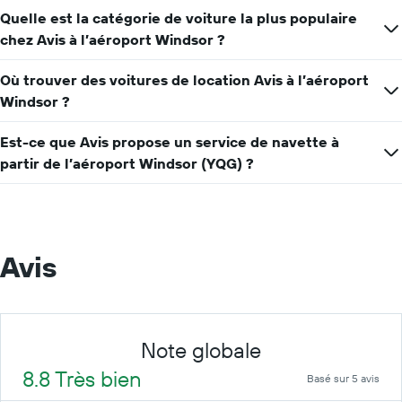
Y
Quelle est la catégorie de voiture la plus populaire
indiquent
le
chez Avis à l’aéroport Windsor ?
prix
moyen
Où trouver des voitures de location Avis à l’aéroport
d'une
Windsor ?
voiture
de
location
Est-ce que Avis propose un service de navette à
pour
partir de l’aéroport Windsor (YQG) ?
une
journée
Avis
Note globale
8.8 Très bien
Basé sur 5 avis