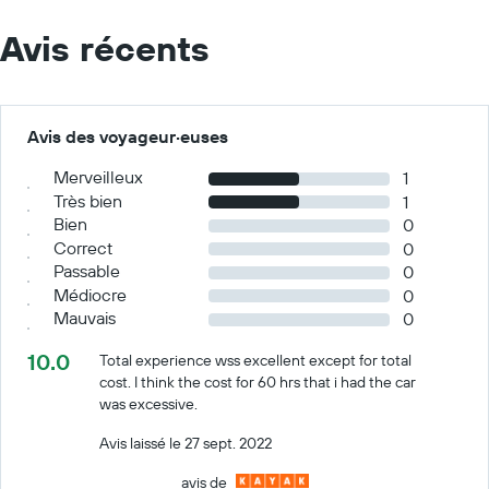
Avis récents
Avis des voyageur·euses
Merveilleux
1
Très bien
1
Bien
0
Correct
0
Passable
0
Médiocre
0
Mauvais
0
10.0
Total experience wss excellent except for total
cost. I think the cost for 60 hrs that i had the car
was excessive.
Avis laissé le 27 sept. 2022
avis de