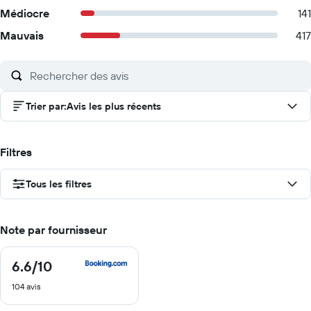
Médiocre
141
Mauvais
417
Trier par
:
Avis les plus récents
Filtres
Tous les filtres
Note par fournisseur
6.6
/10
6.6
sur
104 avis
10