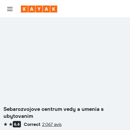
Sebarozvojove centrum vedy a umenia s
ubytovanim
Correct
2 067 avis
6,6
2 étoiles