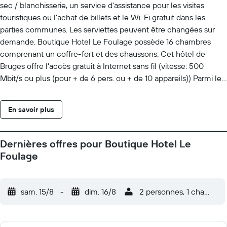
sec / blanchisserie, un service d'assistance pour les visites
touristiques ou l'achat de billets et le Wi-Fi gratuit dans les
parties communes. Les serviettes peuvent être changées sur
demande. Boutique Hotel Le Foulage possède 16 chambres
comprenant un coffre-fort et des chaussons. Cet hôtel de
Bruges offre l'accès gratuit à Internet sans fil (vitesse: 500
Mbit/s ou plus (pour + de 6 pers. ou + de 10 appareils)) Parmi les
services d'affaires, les chambres comprennent des bureaux et
un téléphone; vous pouvez passer des appels locaux gratuits
En savoir plus
(sous réserve de certaines restrictions). De plus, les chambres
possèdent un sèche-cheveux et un fer / une planche à
repasser. Le remplacement des serviettes et le remplacement
Dernières offres pour Boutique Hotel Le
des draps sont disponibles sur demande. Un service de ménage
Foulage
est fourni tous les jours.
sam. 15/8
-
dim. 16/8
2 personnes, 1 chambre