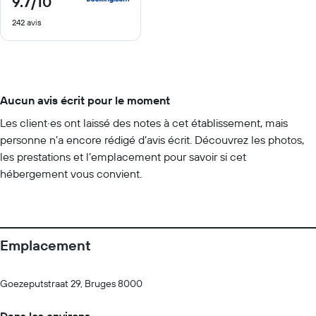
9.7
/10
sur
242 avis
10
Aucun avis écrit pour le moment
Les client·es ont laissé des notes à cet établissement, mais
personne n’a encore rédigé d’avis écrit. Découvrez les photos,
les prestations et l’emplacement pour savoir si cet
hébergement vous convient.
Emplacement
Goezeputstraat 29, Bruges 8000