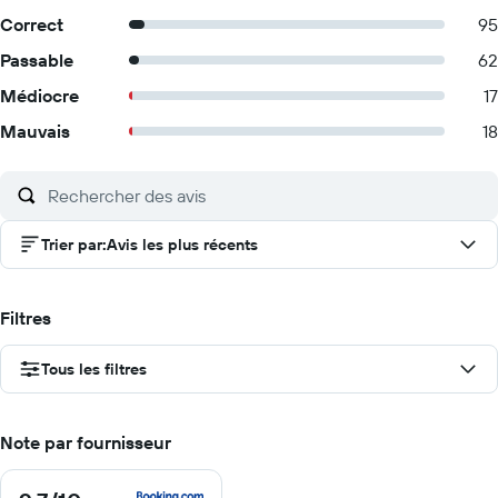
Correct
95
Passable
62
Médiocre
17
Mauvais
18
Trier par
:
Avis les plus récents
Filtres
Tous les filtres
Note par fournisseur
9.7