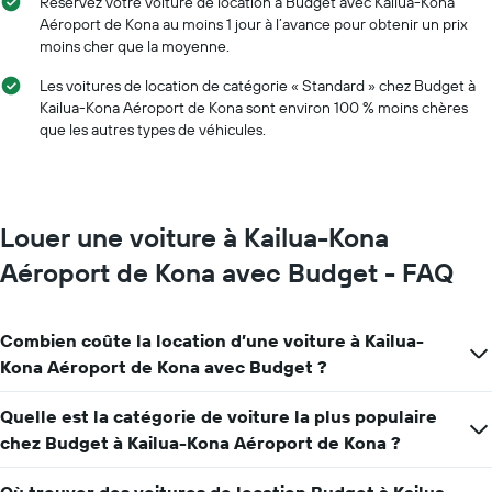
le
Réservez votre voiture de location à Budget avec Kailua-Kona
les
prix
Aéroport de Kona au moins 1 jour à l’avance pour obtenir un prix
mois
moyen
moins cher que la moyenne.
de
d'une
l'année
voiture
Les voitures de location de catégorie « Standard » chez Budget à
Sur
de
Kailua-Kona Aéroport de Kona sont environ 100 % moins chères
le
location
que les autres types de véhicules.
graphique,
1
axe
Y
indiquent
Louer une voiture à Kailua-Kona
le
prix
Aéroport de Kona avec Budget - FAQ
moyen
d'une
voiture
Combien coûte la location d’une voiture à Kailua-
de
Kona Aéroport de Kona avec Budget ?
location
pour
une
Quelle est la catégorie de voiture la plus populaire
journée
chez Budget à Kailua-Kona Aéroport de Kona ?