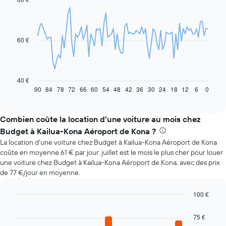
graphic.
chart
with
91
data
60 €
points.
Le
graphique
ci-
40 €
dessous
90
84
78
72
66
60
54
48
42
36
30
24
18
12
6
0
End
of
indique
interactive
l'évolution
chart
des
Combien coûte la location d'une voiture au mois chez
prix
Budget à Kailua-Kona Aéroport de Kona ?
d'une
La location d'une voiture chez Budget à Kailua-Kona Aéroport de Kona
voiture
coûte en moyenne 61 € par jour. juillet est le mois le plus cher pour louer
de
une voiture chez Budget à Kailua-Kona Aéroport de Kona, avec des prix
location
de 77 €/jour en moyenne.
à
l'approche
de
100 €
la
Bar
Chart
date
graphic.
chart
75 €
with
de