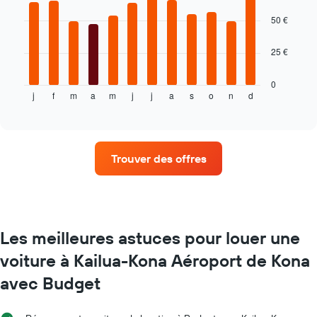
12
la
bars.
50 €
réservation
Sur
Le
le
25 €
graphique
graphique,
ci-
1
dessous
0
axe
j
f
m
a
m
j
j
a
s
o
n
d
indique
End
X
of
le
indiquent
interactive
prix
chart
le
moyen
nombre
d'une
de
Trouver des offres
voiture
jours
de
avant
location
la
par
réservation
mois
Sur
Sur
Les meilleures astuces pour louer une
le
le
graphique,
voiture à Kailua-Kona Aéroport de Kona
graphique,
1
1
axe
avec Budget
axe
Y
X
indiquent
indiquent