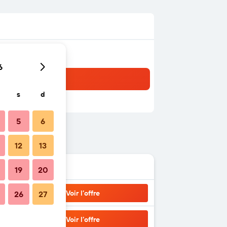
6
s
d
5
6
12
13
19
20
Voir l’offre
26
27
Voir l’offre