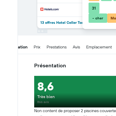
31
- cher
Mo
13 offres Hotel Celler Tor de plus
Présentation
Prix
Prestations
Avis
Emplacement
Présentation
8,6
Très bien
866 avis
Non content de proposer 2 piscines couvertes