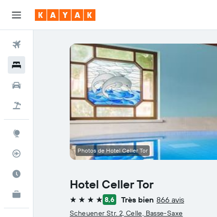
Vols
Hôtels
Voitures
Vol+Hôtel
Explore
Photos de Hotel Celler Tor
Suivi des vols
Meilleur moment pour voyager
Hotel Celler Tor
KAYAK Business
NOUVEAU
Très bien
866 avis
8,6
4 étoiles
Scheuener Str. 2, Celle, Basse-Saxe