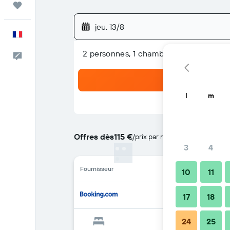
Trips
jeu. 13/8
Français
2 personnes, 1 chambre
Commentaires
l
m
Offres dès
115 €
/
prix par nuit le moins cher
3
4
Fournisseur
10
11
17
18
24
25