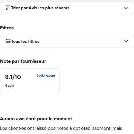
Trier par
:
Avis les plus récents
Filtres
Tous les filtres
Note par fournisseur
8.1
/10
8.1
sur
4 avis
10
Aucun avis écrit pour le moment
Les client·es ont laissé des notes à cet établissement, mais