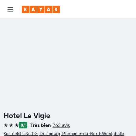
Hotel La Vigie
Très bien
263 avis
8,1
3 étoiles
Kasteelstraße 1-3, Duisbourg, Rhénanie-du-Nord-Westphalie