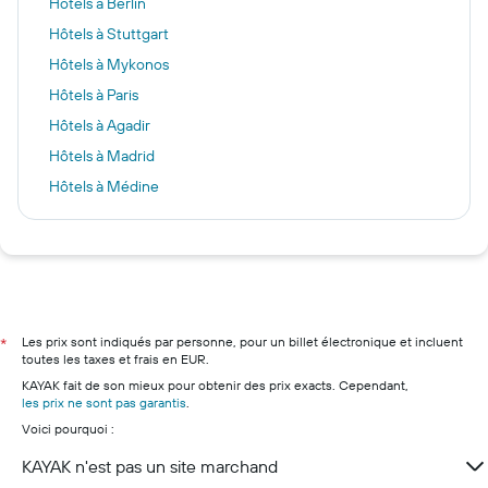
Hôtels à Berlin
Hôtels à Stuttgart
Hôtels à Mykonos
Hôtels à Paris
Hôtels à Agadir
Hôtels à Madrid
Hôtels à Médine
Hôtels à Londres
Hôtels à Vaitape
Hôtels à Empuriabrava
Hôtels à Marseille
Hôtels à Nice
Les prix sont indiqués par personne, pour un billet électronique et incluent
*
toutes les taxes et frais en EUR.
Hôtels à Lyon
KAYAK fait de son mieux pour obtenir des prix exacts. Cependant,
Hôtels à Deauville
les prix ne sont pas garantis
.
Voici pourquoi :
Hôtels à Bordeaux
Hôtels à Cannes
KAYAK n'est pas un site marchand