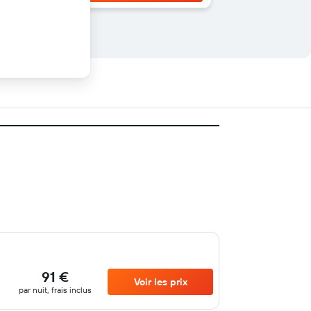
91 €
Voir les prix
par nuit, frais inclus