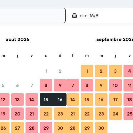
-
dim. 16/8
août 2026
septembre 202
Rechercher
m
j
v
s
d
l
m
m
j
v
1
2
1
2
3
4
5
6
7
8
9
7
8
9
10
11
Total par nuit
12
13
14
15
16
14
15
16
17
18
91 €
19
20
21
22
23
21
22
23
24
25
26
27
28
29
30
28
29
30
92 €