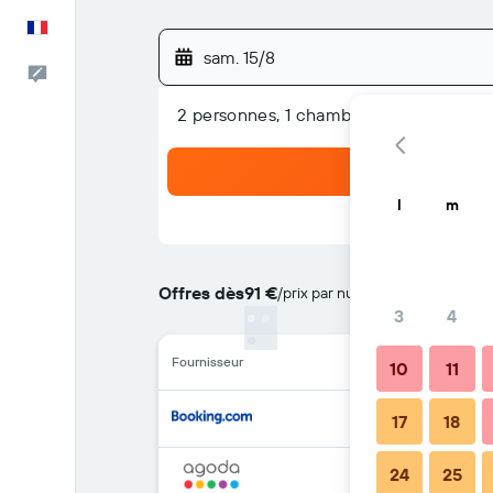
Français
sam. 15/8
Commentaires
2 personnes, 1 chambre
l
m
Offres dès
91 €
/
prix par nuit le moins cher
3
4
Fournisseur
10
11
17
18
24
25