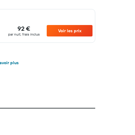
92 €
Voir les prix
par nuit, frais inclus
avoir plus