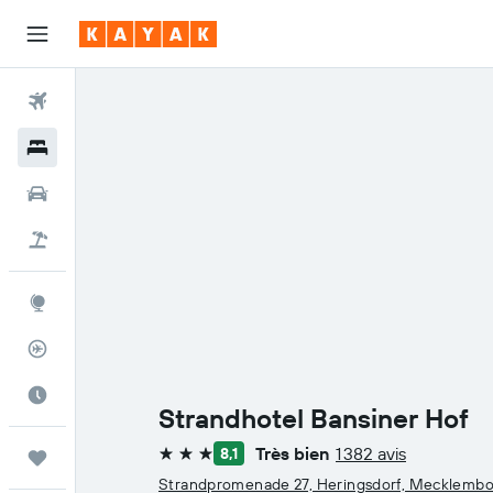
Vols
Hôtels
Voitures
Vol+Hôtel
Explore
Suivi des vols
Meilleur moment pour voyager
Strandhotel Bansiner Hof
Très bien
1 382 avis
8,1
Trips
3 étoiles
Strandpromenade 27, Heringsdorf, Mecklemb