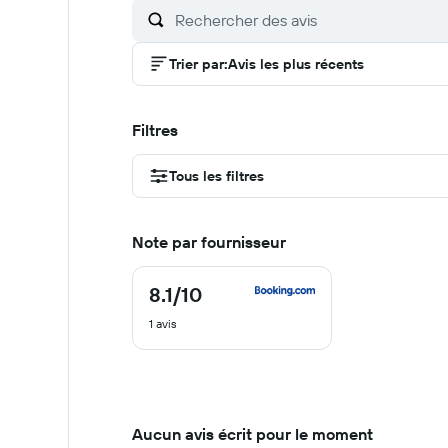
Trier par
:
Avis les plus récents
Filtres
Tous les filtres
Note par fournisseur
8.1
/10
8.1
sur
1 avis
10
Aucun avis écrit pour le moment