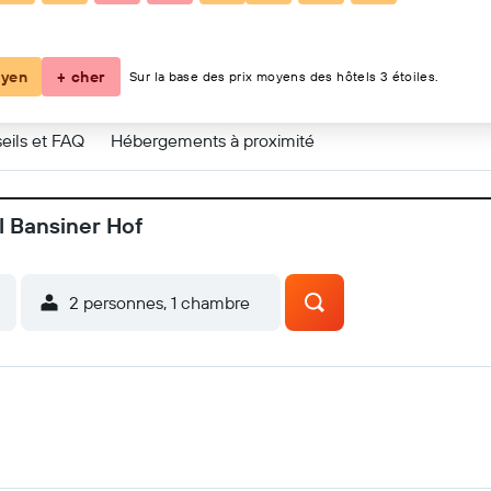
yen
+ cher
Sur la base des prix moyens des hôtels 3 étoiles.
eils et FAQ
Hébergements à proximité
l Bansiner Hof
2 personnes, 1 chambre