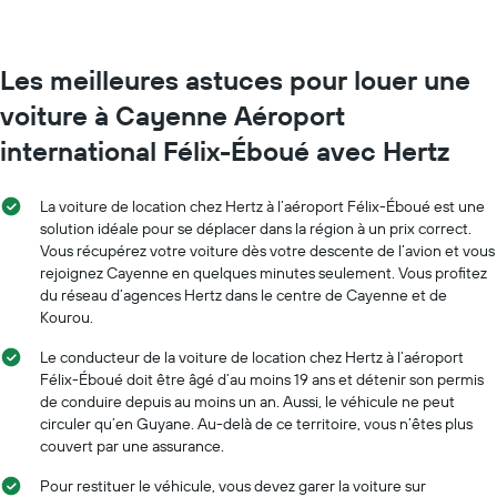
location
par
mois
Sur
Les meilleures astuces pour louer une
le
voiture à Cayenne Aéroport
graphique,
1
international Félix-Éboué avec Hertz
axe
X
indiquent
La voiture de location chez Hertz à l’aéroport Félix-Éboué est une
les
solution idéale pour se déplacer dans la région à un prix correct.
mois
Vous récupérez votre voiture dès votre descente de l’avion et vous
de
rejoignez Cayenne en quelques minutes seulement. Vous profitez
l'année
du réseau d’agences Hertz dans le centre de Cayenne et de
Sur
Kourou.
le
graphique,
Le conducteur de la voiture de location chez Hertz à l’aéroport
1
Félix-Éboué doit être âgé d’au moins 19 ans et détenir son permis
axe
de conduire depuis au moins un an. Aussi, le véhicule ne peut
Y
circuler qu’en Guyane. Au-delà de ce territoire, vous n’êtes plus
indiquent
couvert par une assurance.
le
prix
Pour restituer le véhicule, vous devez garer la voiture sur
moyen