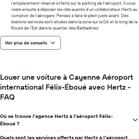
l’emplacement réservé à Hertz sur le parking de l’aéroport. Il vous
d'une
reste ensuite à déposer les clés auprès d’un collaborateur Hertz au
voiture
comptoir de l’aérogare. Pensez à faire le plein juste avant. Des
de
stations-services sont situées dans la zone sur la D6 et le long de la
location
pour
Route de l’Est dans le quartier des Barbadines.
une
journée
Voir plus de conseils
Louer une voiture à Cayenne Aéroport
international Félix-Éboué avec Hertz -
FAQ
Où se trouve l’agence Hertz à l’aéroport Félix-
Éboué ?
Quels sont les services offerts par Hertz à l’aéroport