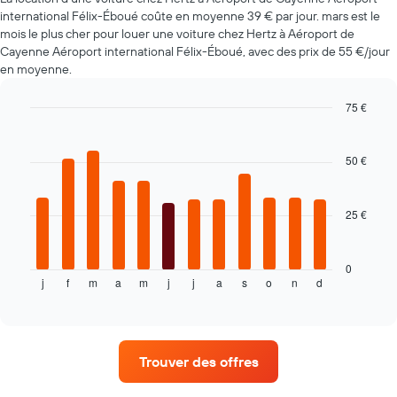
international Félix-Éboué coûte en moyenne 39 € par jour. mars est le
mois le plus cher pour louer une voiture chez Hertz à Aéroport de
Cayenne Aéroport international Félix-Éboué, avec des prix de 55 €/jour
en moyenne.
75 €
Bar
Chart
graphic.
chart
with
50 €
12
bars.
25 €
Le
graphique
ci-
dessous
0
j
f
m
a
m
j
j
a
s
o
n
d
indique
End
of
le
interactive
prix
chart
moyen
d'une
Trouver des offres
voiture
de