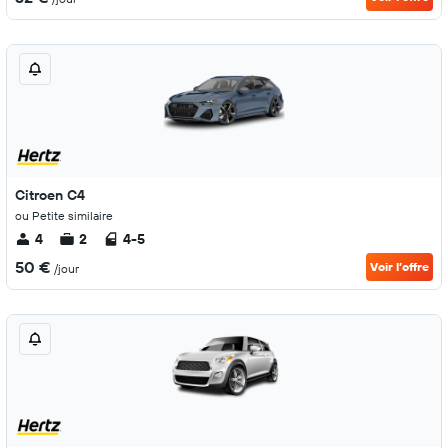
Citroen C4
ou Petite similaire
4
2
4-5
50 €
Voir l’offre
/jour