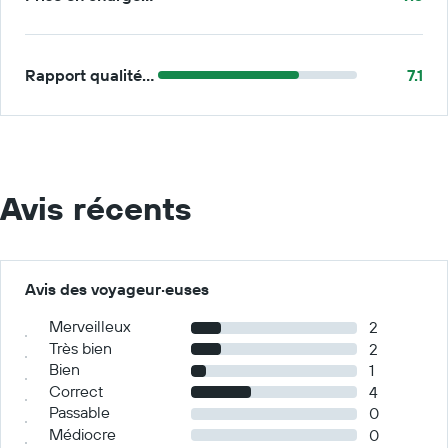
Rapport qualité/prix
7.1
Avis récents
Avis des voyageur·euses
Merveilleux
2
Très bien
2
Bien
1
Correct
4
Passable
0
Médiocre
0