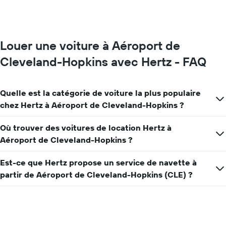
graphique,
1
axe
Y
indiquent
Louer une voiture à Aéroport de
le
prix
Cleveland-Hopkins avec Hertz - FAQ
moyen
d'une
voiture
Quelle est la catégorie de voiture la plus populaire
de
chez Hertz à Aéroport de Cleveland-Hopkins ?
location
pour
une
Où trouver des voitures de location Hertz à
journée
Aéroport de Cleveland-Hopkins ?
Est-ce que Hertz propose un service de navette à
partir de Aéroport de Cleveland-Hopkins (CLE) ?