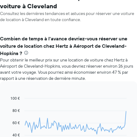
voiture à Cleveland
Consultez les dernières tendances et astuces pour réserver une voiture
de location à Cleveland en toute confiance.
Combien de temps à l'avance devriez-vous réserver une
voiture de location chez Hertz à Aéroport de Cleveland-
Hopkins ?
Pour obtenir le meilleur prix sur une location de voiture chez Hertz à
Aéroport de Cleveland-Hopkins, vous devriez réserver environ 26 jours
avant votre voyage. Vous pourriez ainsi économiser environ 47 % par
rapport à une réservation de dernière minute.
100 €
Line
Chart
graphic.
chart
with
80 €
91
data
60 €
points.
Le
40 €