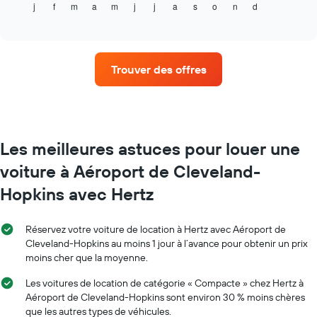
j
f
m
a
m
j
j
a
s
o
n
d
indique
End
X
of
le
indiquent
interactive
prix
chart
le
moyen
nombre
d'une
de
Trouver des offres
voiture
jours
de
avant
location
la
par
réservation
mois
Sur
Sur
Les meilleures astuces pour louer une
le
le
graphique,
voiture à Aéroport de Cleveland-
graphique,
1
1
axe
Hopkins avec Hertz
axe
Y
X
indiquent
indiquent
le
Réservez votre voiture de location à Hertz avec Aéroport de
les
prix
Cleveland-Hopkins au moins 1 jour à l’avance pour obtenir un prix
mois
moyen
moins cher que la moyenne.
de
d'une
l'année
voiture
Les voitures de location de catégorie « Compacte » chez Hertz à
Sur
de
Aéroport de Cleveland-Hopkins sont environ 30 % moins chères
le
location
que les autres types de véhicules.