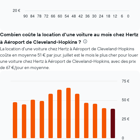
graphique
ci-
20 €
dessous
90
84
78
72
66
60
54
48
42
36
30
24
18
12
6
0
End
of
indique
interactive
l'évolution
chart
des
Combien coûte la location d'une voiture au mois chez Hertz
prix
à Aéroport de Cleveland-Hopkins ?
d'une
La location d'une voiture chez Hertz à Aéroport de Cleveland-Hopkins
voiture
coûte en moyenne 51 € par jour. juillet est le mois le plus cher pour louer
de
une voiture chez Hertz à Aéroport de Cleveland-Hopkins, avec des prix
location
de 67 €/jour en moyenne.
à
l'approche
de
75 €
la
Bar
Chart
date
graphic.
chart
with
de
50 €
12
la
bars.
réservation
Sur
25 €
Le
le
graphique
graphique,
ci-
1
dessous
0
axe