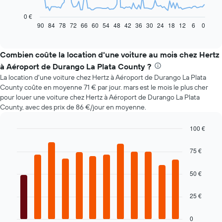
graphique
ci-
0 €
dessous
90
84
78
72
66
60
54
48
42
36
30
24
18
12
6
0
End
of
indique
interactive
l'évolution
chart
des
Combien coûte la location d'une voiture au mois chez Hertz
prix
à Aéroport de Durango La Plata County ?
d'une
La location d'une voiture chez Hertz à Aéroport de Durango La Plata
voiture
County coûte en moyenne 71 € par jour. mars est le mois le plus cher
de
pour louer une voiture chez Hertz à Aéroport de Durango La Plata
location
County, avec des prix de 86 €/jour en moyenne.
à
l'approche
de
100 €
la
Bar
Chart
date
graphic.
chart
75 €
with
de
12
la
bars.
50 €
réservation
Sur
Le
le
25 €
graphique
graphique,
ci-
1
dessous
0
axe