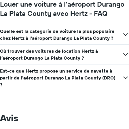
graphique,
Louer une voiture à l’aéroport Durango
1
axe
La Plata County avec Hertz - FAQ
Y
indiquent
le
Quelle est la catégorie de voiture la plus populaire
prix
chez Hertz à l’aéroport Durango La Plata County ?
moyen
d'une
voiture
Où trouver des voitures de location Hertz à
de
l’aéroport Durango La Plata County ?
location
pour
Est-ce que Hertz propose un service de navette à
une
journée
partir de l’aéroport Durango La Plata County (DRO)
?
Avis