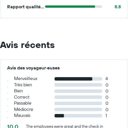
Rapport qualité/prix
8.8
Avis récents
Avis des voyageur·euses
Merveilleux
4
Très bien
0
Bien
0
Correct
0
Passable
0
Médiocre
0
Mauvais
1
10.0
The employees were great and the check in