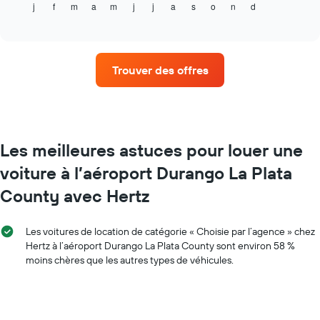
j
f
m
a
m
j
j
a
s
o
n
d
indique
End
X
of
le
indiquent
interactive
prix
chart
le
moyen
nombre
d'une
de
Trouver des offres
voiture
jours
de
avant
location
la
par
réservation
mois
Sur
Sur
Les meilleures astuces pour louer une
le
le
graphique,
voiture à l’aéroport Durango La Plata
graphique,
1
1
axe
County avec Hertz
axe
Y
X
indiquent
indiquent
le
Les voitures de location de catégorie « Choisie par l’agence » chez
les
prix
Hertz à l’aéroport Durango La Plata County sont environ 58 %
mois
moyen
moins chères que les autres types de véhicules.
de
d'une
l'année
voiture
Sur
de
le
location