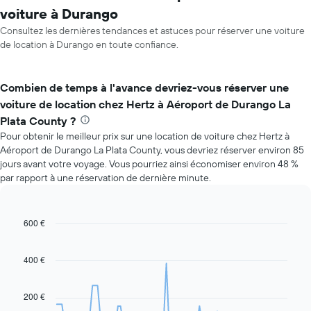
voiture à Durango
Consultez les dernières tendances et astuces pour réserver une voiture
de location à Durango en toute confiance.
Combien de temps à l'avance devriez-vous réserver une
voiture de location chez Hertz à Aéroport de Durango La
Plata County ?
Pour obtenir le meilleur prix sur une location de voiture chez Hertz à
Aéroport de Durango La Plata County, vous devriez réserver environ 85
jours avant votre voyage. Vous pourriez ainsi économiser environ 48 %
par rapport à une réservation de dernière minute.
600 €
Line
Chart
graphic.
chart
with
91
400 €
data
points.
200 €
Le