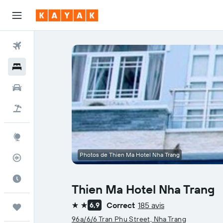
Vols
Hôtels
Voitures
Vol+Hôtel
Explore
Photos de Thien Ma Hotel Nha Trang
Suivi des vols
Meilleur moment pour voyager
Thien Ma Hotel Nha Trang
Correct
185 avis
6,9
Trips
2 étoiles
96a/6/6 Tran Phu Street, Nha Trang