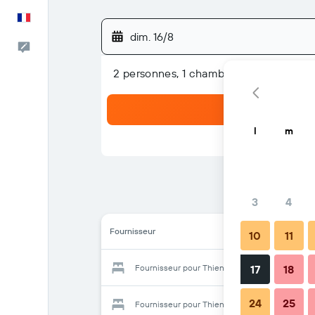
Français
dim. 16/8
Commentaires
2 personnes, 1 chambre
l
m
3
4
Fournisseur
10
11
Fournisseur pour Thien Ma Hotel Nha Trang
17
18
24
25
Fournisseur pour Thien Ma Hotel Nha Trang