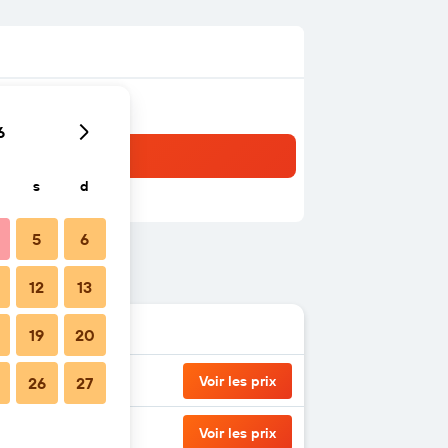
6
s
d
5
6
12
13
19
20
Voir les prix
26
27
Voir les prix