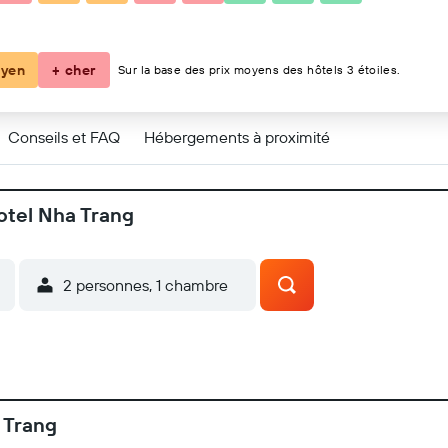
yen
+ cher
Sur la base des prix moyens des hôtels 3 étoiles.
Conseils et FAQ
Hébergements à proximité
otel Nha Trang
2 personnes, 1 chambre
 Trang