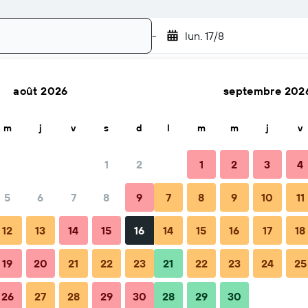
-
lun. 17/8
août 2026
septembre 202
Rechercher
m
j
v
s
d
l
m
m
j
v
1
2
1
2
3
4
5
6
7
8
9
7
8
9
10
11
12
13
14
15
16
14
15
16
17
18
19
20
21
22
23
21
22
23
24
25
26
27
28
29
30
28
29
30