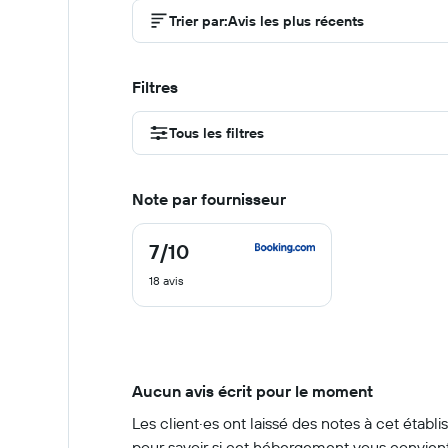
Trier par
:
Avis les plus récents
Filtres
Tous les filtres
Note par fournisseur
7
/10
7
sur
18 avis
10
Aucun avis écrit pour le moment
Les client·es ont laissé des notes à cet étab
pour savoir si cet hébergement vous convient