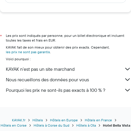
Hôtels à Paris
Hôtels à Saint-Rémy-de-Provence
Hôtels à Thionville
Hôtels à Ajaccio
Hôtels à Porto-Vecchio
Les prix sont indiqués par personne, pour un billet électronique et incluent
*
toutes les taxes et frais en EUR.
Hôtels à Bastia
KAYAK fait de son mieux pour obtenir des prix exacts. Cependant,
Hôtels à Calvi
les prix ne sont pas garantis
.
Voici pourquoi :
Hôtels à Bonifacio
Hôtels à L'Île-Rousse
KAYAK n'est pas un site marchand
Nous recueillons des données pour vous
Pourquoi les prix ne sont-ils pas exacts à 100 % ?
KAYAK.fr
Hôtels
Hôtels en Europe
Hôtels en France
Hôtels en Corse
Hôtels à Corse du Sud
Hôtels à Ota
Hotel Bella Vista