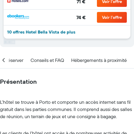
71 €
Voir l’offre
74 €
Voir l’offre
10 offres Hotel Bella Vista de plus
nd réserver
Conseils et FAQ
Hébergements à proximité
Présentation
L'hôtel se trouve à Porto et comporte un accès internet sans fil
gratuit dans les parties communes. Il comprend aussi des salles
de réunion, un terrain de jeux et une consigne à bagage.
Les clients de l'hôtel ont accès à de nombreuses activités de