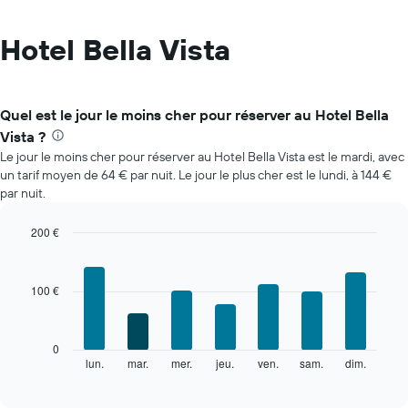
Hotel Bella Vista
Quel est le jour le moins cher pour réserver au Hotel Bella
Vista ?
Le jour le moins cher pour réserver au Hotel Bella Vista est le mardi, avec
un tarif moyen de 64 € par nuit. Le jour le plus cher est le lundi, à 144 €
par nuit.
200 €
Bar
Chart
graphic.
chart
with
100 €
7
bars.
Le
0
graphique
lun.
mar.
mer.
jeu.
ven.
sam.
dim.
End
of
ci-
interactive
dessous
chart