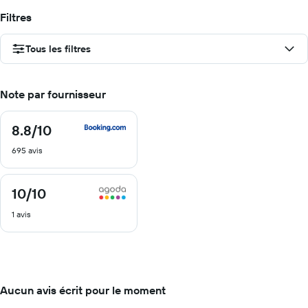
Filtres
Tous les filtres
Note par fournisseur
8.8
/10
8.8
sur
695 avis
10
10
/10
10
sur
1 avis
10
Aucun avis écrit pour le moment