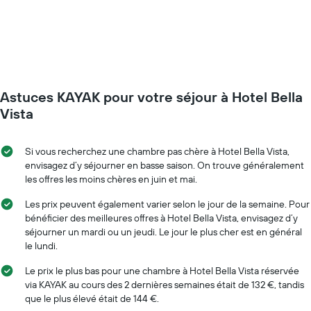
indique
le
prix
moyen
d'une
chambre
par
Astuces KAYAK pour votre séjour à Hotel Bella
jour
Sur
Vista
le
graphique,
1
Si vous recherchez une chambre pas chère à Hotel Bella Vista,
axe
envisagez d’y séjourner en basse saison. On trouve généralement
X
les offres les moins chères en juin et mai.
indiquent
les
Les prix peuvent également varier selon le jour de la semaine. Pour
jours
bénéficier des meilleures offres à Hotel Bella Vista, envisagez d’y
de
séjourner un mardi ou un jeudi. Le jour le plus cher est en général
la
le lundi.
semaine
Sur
Le prix le plus bas pour une chambre à Hotel Bella Vista réservée
le
via KAYAK au cours des 2 dernières semaines était de 132 €, tandis
graphique,
que le plus élevé était de 144 €.
1