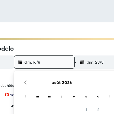
odelo
dim. 16/8
-
dim. 23/8
août 2026
r des hôtels près de l'attraction Mercado Modelo à Salvador
l
m
m
j
v
s
d
l
… et plus
1
2