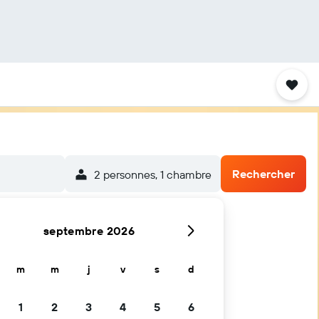
Rechercher
2 personnes, 1 chambre
septembre 2026
m
m
j
v
s
d
1
2
3
4
5
6