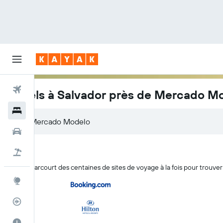
Vols
Hôtels à Salvador près de Mercado M
Hôtels
Voitures
Vol+Hôtel
KAYAK parcourt des centaines de sites de voyage à la fois pour trouve
Explore
Suivi des vols
Meilleur moment pour voyager