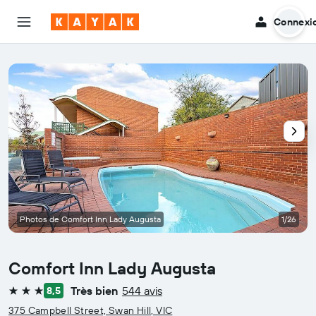
Connexi
Photos de Comfort Inn Lady Augusta
1/26
Comfort Inn Lady Augusta
Très bien
544 avis
8,5
3 étoiles
375 Campbell Street, Swan Hill, VIC