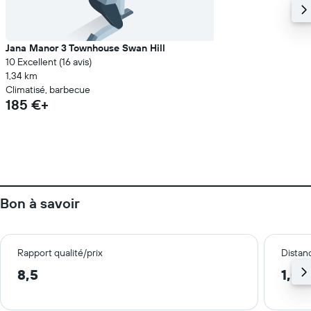
Jana Manor 3 Townhouse Swan Hill
10 Excellent (16 avis)
1,34 km
Climatisé, barbecue
185 €+
Bon à savoir
Rapport qualité/prix
Distanc
8,5
1,0 