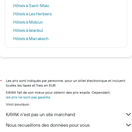
Hôtels à Saint-Malo
Hôtels à Les Herbiers
Hôtels à Midoun
Hôtels à Istanbul
Hôtels à Marrakech
Hôtels à Naxos
Hôtels à Amsterdam
Hôtels à Clermont-Ferrand
Hôtels à Paris
Hôtels à Marseille
Les prix sont indiqués par personne, pour un billet électronique et incluent
*
toutes les taxes et frais en EUR.
Hôtels à Nice
KAYAK fait de son mieux pour obtenir des prix exacts. Cependant,
Hôtels à Lyon
les prix ne sont pas garantis
.
Voici pourquoi :
Hôtels à Deauville
Hôtels à Bordeaux
KAYAK n'est pas un site marchand
Nous recueillons des données pour vous