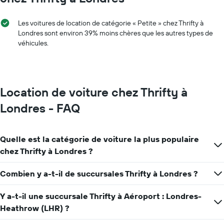
1
axe
Les voitures de location de catégorie « Petite » chez Thrifty à
X
Londres sont environ 39% moins chères que les autres types de
indiquent
véhicules.
les
mois
de
l'année
Sur
Location de voiture chez Thrifty à
le
graphique,
Londres - FAQ
1
axe
Y
Quelle est la catégorie de voiture la plus populaire
indiquent
le
chez Thrifty à Londres ?
prix
moyen
Combien y a-t-il de succursales Thrifty à Londres ?
d'une
voiture
Y a-t-il une succursale Thrifty à Aéroport : Londres-
de
location
Heathrow (LHR) ?
pour