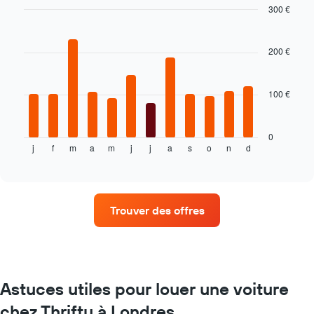
300 €
Bar
Chart
graphic.
chart
with
200 €
12
bars.
100 €
Le
graphique
ci-
dessous
0
j
f
m
a
m
j
j
a
s
o
n
d
indique
End
of
le
interactive
prix
chart
moyen
d'une
Trouver des offres
voiture
de
location
par
mois
Sur
Astuces utiles pour louer une voiture
le
chez Thrifty à Londres
graphique,