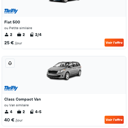
Fiat 500
ou Petite similaire
2
2
2/4
25 €
Voir l’offre
/jour
Class Compact Van
ou Van similaire
4
2
4-5
40 €
Voir l’offre
/jour