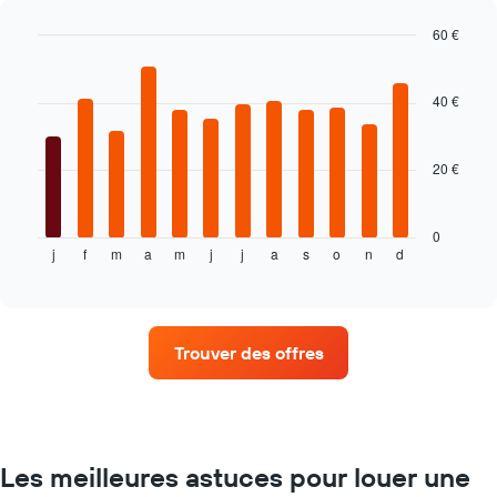
graphique,
1
60 €
axe
Bar
Chart
Y
graphic.
chart
indiquent
with
40 €
le
12
prix
bars.
moyen
20 €
d'une
Le
voiture
graphique
de
ci-
location
dessous
0
j
f
m
a
m
j
j
a
s
o
n
d
indique
End
of
le
interactive
prix
chart
moyen
d'une
Trouver des offres
voiture
de
location
par
mois
Sur
Les meilleures astuces pour louer une
le