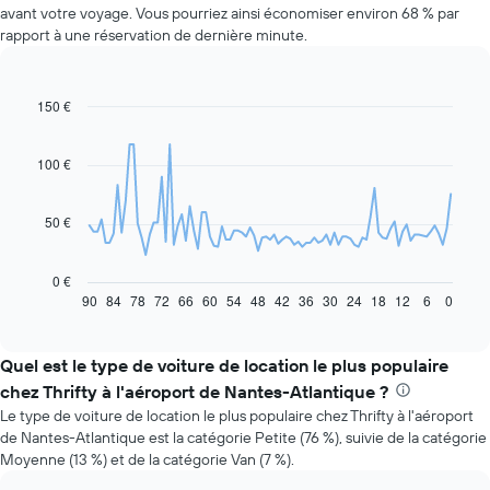
avant votre voyage. Vous pourriez ainsi économiser environ 68 % par
rapport à une réservation de dernière minute.
150 €
Line
Chart
graphic.
chart
with
91
100 €
data
points.
50 €
Le
graphique
ci-
0 €
dessous
90
84
78
72
66
60
54
48
42
36
30
24
18
12
6
0
End
of
indique
interactive
l'évolution
chart
des
Quel est le type de voiture de location le plus populaire
prix
chez Thrifty à l'aéroport de Nantes-Atlantique ?
d'une
Le type de voiture de location le plus populaire chez Thrifty à l'aéroport
voiture
de Nantes-Atlantique est la catégorie Petite (76 %), suivie de la catégorie
de
Moyenne (13 %) et de la catégorie Van (7 %).
location
à