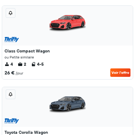
Class Compact Wagon
ou Petite similaire
4
2
4-5
26 €
Voir l’offre
/jour
Toyota Corolla Wagon