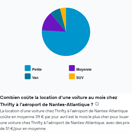
l'approche
de
Pie
Chart
la
graphic.
chart
with
date
4
de
slices.
la
réservation
Le
Sur
graphique
le
ci-
graphique,
dessous
1
indique
axe
le
Petite
Moyenne
X
prix
indiquent
Van
SUV
End
moyen
le
of
des
interactive
nombre
types
chart
de
de
Combien coûte la location d'une voiture au mois chez
jours
voiture
Thrifty à l'aéroport de Nantes-Atlantique ?
avant
les
la
La location d'une voiture chez Thrifty à l'aéroport de Nantes-Atlantique
plus
réservation
coûte en moyenne 39 € par jour. avril est le mois le plus cher pour louer
populaires
Sur
une voiture chez Thrifty à l'aéroport de Nantes-Atlantique, avec des prix
le
de 51 €/jour en moyenne.