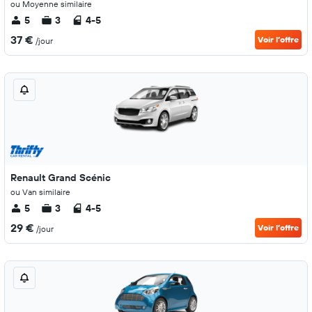
ou Moyenne similaire
5
3
4-5
37 €
Voir l’offre
/jour
Renault Grand Scénic
ou Van similaire
5
3
4-5
29 €
Voir l’offre
/jour