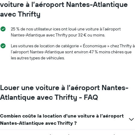
voiture à l’aéroport Nantes-Atlantique
graphique,
1
avec Thrifty
axe
X
indiquent
25 % de nos utilisateur·ices ont loué une voiture à l’aéroport
les
Nantes-Atlantique avec Thrifty pour 32 € ou moins.
mois
de
Les voitures de location de catégorie « Économique » chez Thrifty à
l'année
l’aéroport Nantes-Atlantique sont environ 47 % moins chères que
Sur
les autres types de véhicules.
le
graphique,
1
axe
Y
Louer une voiture à l’aéroport Nantes-
indiquent
le
Atlantique avec Thrifty - FAQ
prix
moyen
d'une
Combien coûte la location d’une voiture à l’aéroport
voiture
Nantes-Atlantique avec Thrifty ?
de
location