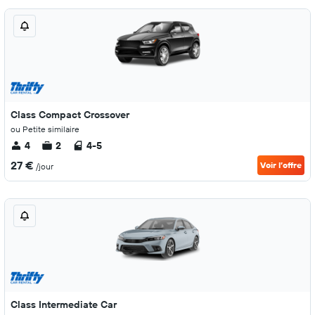
Class Compact Crossover
ou Petite similaire
4
2
4-5
27 €
Voir l’offre
/jour
Class Intermediate Car