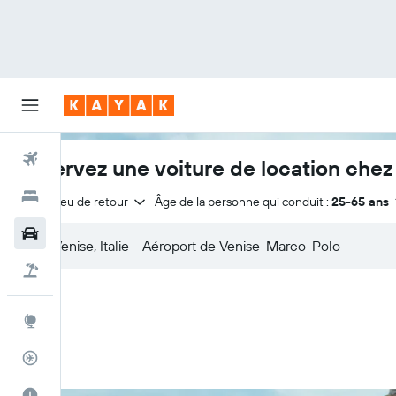
Vols
Réservez une voiture de location chez
Hôtels
Même lieu de retour
Âge de la personne qui conduit :
25-65 ans
Voitures
Vol+Hôtel
Explore
Suivi des vols
Meilleur moment pour voyager