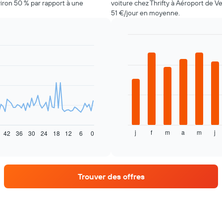
iron 50 % par rapport à une
voiture chez Thrifty à Aéroport de V
51 €/jour en moyenne.
Bar
Chart
graphic.
chart
with
12
bars.
Le
graphique
ci-
dessous
j
f
m
a
m
j
indique
42
36
30
24
18
12
6
0
End
of
le
interactive
prix
chart
moyen
d'une
Trouver des offres
voiture
de
location
par
mois