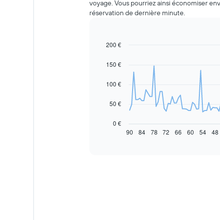
voyage. Vous pourriez ainsi économiser env
réservation de dernière minute.
200 €
Line
Chart
graphic.
chart
with
150 €
91
data
100 €
points.
Le
50 €
graphique
ci-
0 €
dessous
90
84
78
72
66
60
54
48
End
of
indique
interactive
l'évolution
chart
des
prix
d'une
voiture
de
location
à