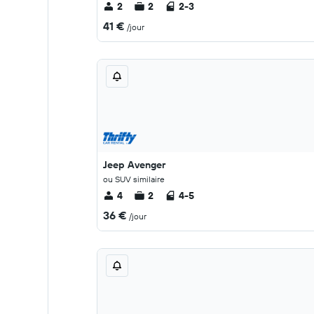
2
2
2-3
41 €
/jour
Jeep Avenger
ou SUV similaire
4
2
4-5
36 €
/jour