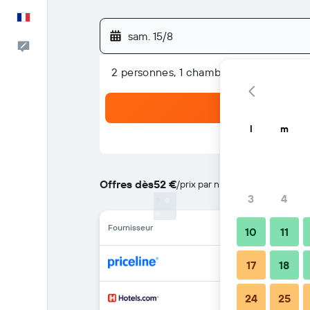
Français
sam. 15/8
Commentaires
2 personnes, 1 chambre
l
m
Offres dès
52 €
/
prix par nuit le moins cher
3
4
Fournisseur
10
11
17
18
24
25