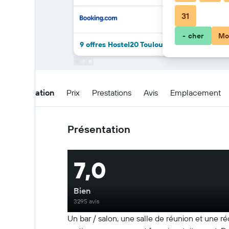
31
- cher
Mo
9 offres Hostel20 Toulouse Wilson de plus
Présentation
Prix
Prestations
Avis
Emplacement
Présentation
7,0
Bien
3295 avis
Un bar / salon, une salle de réunion et une r