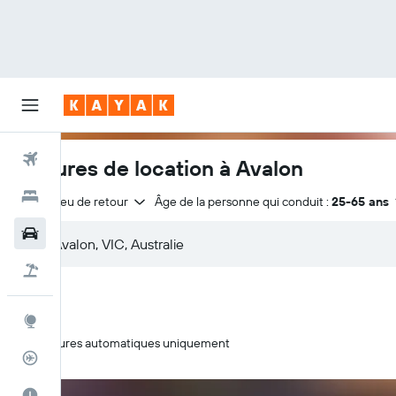
Vols
Voitures de location à Avalon
Hôtels
Même lieu de retour
Âge de la personne qui conduit :
25-65 ans
Voitures
Vol+Hôtel
Explore
Voitures automatiques uniquement
Suivi des vols
Meilleur moment pour voyager