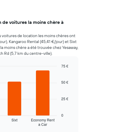
n de voitures la moins chère à
s voitures de location les moins chères ont
ur), Kangaroo Rental (45,41 €/jour) et Sixt
n la moins chère a été trouvée chez Yesaway,
h Rd (5,7 km du centre-ville).
75 €
50 €
25 €
0
Sixt
Economy Rent
a Car