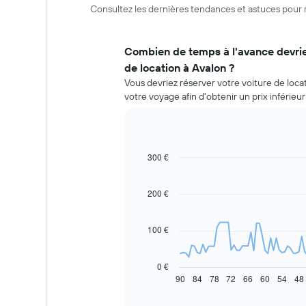
Consultez les dernières tendances et astuces pour r
Combien de temps à l'avance devrie
de location à Avalon ?
Vous devriez réserver votre voiture de loca
votre voyage afin d'obtenir un prix inférieu
300 €
Line
Chart
graphic.
chart
with
91
200 €
data
points.
100 €
Le
graphique
ci-
0 €
dessous
90
84
78
72
66
60
54
48
End
of
indique
interactive
l'évolution
chart