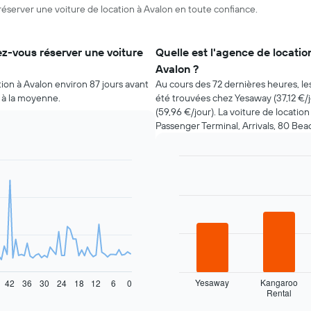
éserver une voiture de location à Avalon en toute confiance.
z-vous réserver une voiture
Quelle est l'agence de locatio
Avalon ?
tion à Avalon environ 87 jours avant
Au cours des 72 dernières heures, le
r à la moyenne.
été trouvées chez Yesaway (37,12 €/jo
(59,96 €/jour). La voiture de locatio
Passenger Terminal, Arrivals, 80 Beac
Bar
Chart
graphic.
chart
with
4
bars.
Le
graphique
ci-
dessous
Yesaway
Kangaroo
42
36
30
24
18
12
6
0
Rental
indique
End
of
les